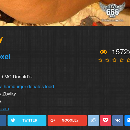
y
1572
xel
od MC Donald´s.
ka
hamburger
donalds
food
/ Zbytky
2
obsah
TWITTER
GOOGLE+