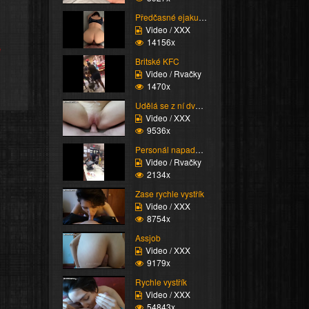
Předčasné ejakulace (k...
Video / XXX
14156x
e
Britské KFC
Video / Rvačky
1470x
Udělá se z ní dvakrát
Video / XXX
9536x
Personál napadne zákaz...
Video / Rvačky
2134x
Zase rychle vystřík
Video / XXX
8754x
Assjob
Video / XXX
9179x
Rychle vystřík
Video / XXX
54843x