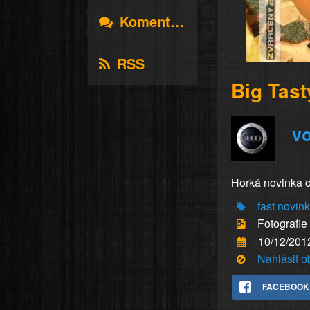
Komentáře
RSS
Big Tast
vo
Horká novinka 
fast
novin
Fotografie 
10/12/201
Nahlásit 
FACEBOOK