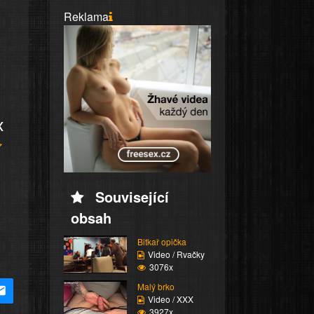
Reklama
x
Související
obsah
Bitkař opička
Video / Rvačky
3076x
Malý brko
Video / XXX
3927x