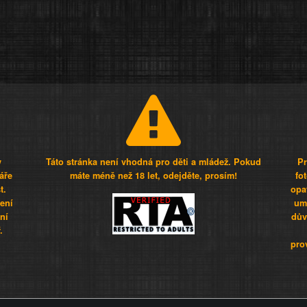
y
Táto stránka není vhodná pro děti a mládež. Pokud
Pr
áře
máte méně než 18 let, odejděte, prosím!
fo
t.
opa
šení
umí
ní
dův
.
pro