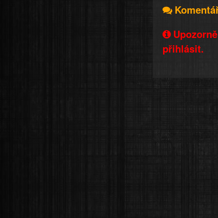
Komentá
Upozorněn
přihlásit.