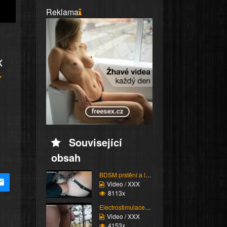
Reklama
x
Související
obsah
BDSM prstění a lízání ...
Video / XXX
8113x
Electrostimulace pinďo...
Video / XXX
4153x