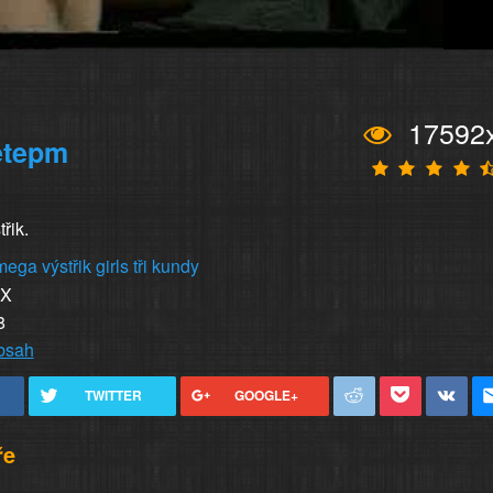
17592
etepm
řik.
mega
výstřik
girls
tři
kundy
XX
8
obsah
TWITTER
GOOGLE+
ře