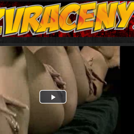
Play
Video