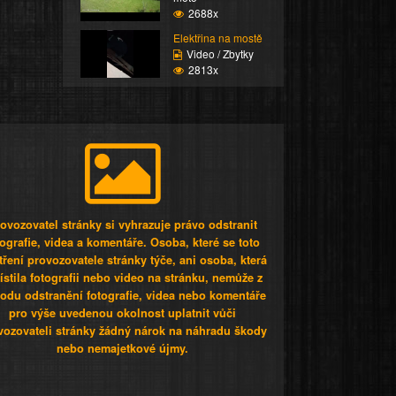
2688x
Elektřina na mostě
Video / Zbytky
2813x
ovozovatel stránky si vyhrazuje právo odstranit
tografie, videa a komentáře. Osoba, které se toto
tření provozovatele stránky týče, ani osoba, která
stila fotografii nebo video na stránku, nemůže z
odu odstranění fotografie, videa nebo komentáře
pro výše uvedenou okolnost uplatnit vůči
vozovateli stránky žádný nárok na náhradu škody
nebo nemajetkové újmy.