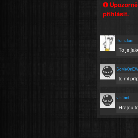
Upozorněn
přihlásit.
Homzlem
To je ja
SoMeOnEW
to mi při
visitant
Hrajou to