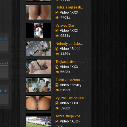
e
Holka a její sestřih c...
Video / XXX
7703x
Ve svetříčku
Video / XXX
9534x
entář
Nehody a následky (Bes...
Video / Blééé
4489x
Trojkos s dvouma kurva...
entář
Video / XXX
6623x
7 letá zasažena proude...
Video / Zbytky
3192x
entář
Vylízal jí ke squirtu
Video / XXX
5960x
Těžké stroje vítězí (K...
Video / Auto-
moto