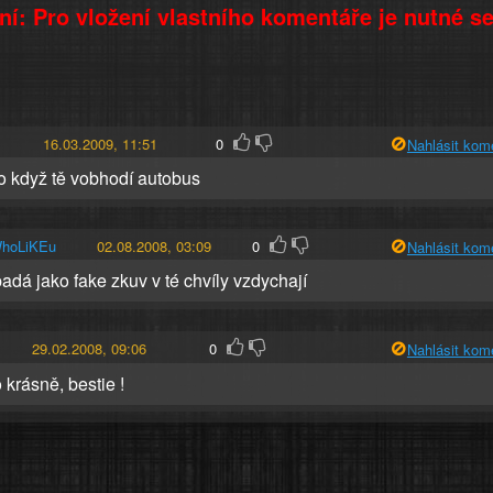
í: Pro vložení vlastního komentáře je nutné s
16.03.2009, 11:51
0
Nahlásit kom
ko když tě vobhodí autobus
hoLiKEu
02.08.2008, 03:09
0
Nahlásit kom
padá jako fake zkuv v té chvíly vzdychají
29.02.2008, 09:06
0
Nahlásit kom
 krásně, bestie !