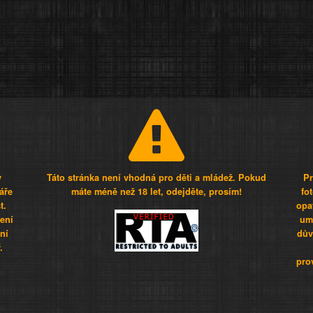
y
Táto stránka není vhodná pro děti a mládež. Pokud
Pr
áře
máte méně než 18 let, odejděte, prosím!
fo
t.
opa
šení
umí
ní
dův
.
pro