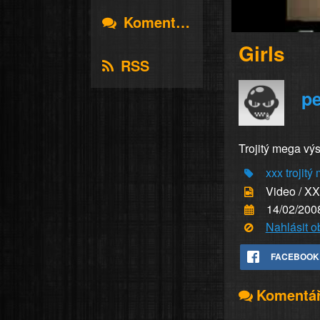
Komentáře
Girls
RSS
p
Trojitý mega výst
xxx
trojitý
Video / X
14/02/200
Nahlásit 
FACEBOOK
Komentá