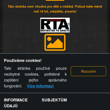
Táto stránka není vhodná pro děti a mládež. Pokud máte méně
než 18 let, odejděte, prosím!
Provozovatel stránky si vyhrazuje právo odstranit fotografie,
Používáme cookies!
videa a komentáře. Osoba, které se toto opatření provozovatele
stránky týče, ani osoba, která umístila fotografii nebo video na
Tato stránka používá pouze
stránku, nemůže z důvodu odstranění fotografie, videa nebo
nezbytné cookies, potřebné k
komentáře pro výše uvedenou okolnost uplatnit vůči
zajištění jejího správného
provozovateli stránky žádný nárok na náhradu škody nebo
fungování.
Více informací
nemajetkové újmy.
INFORMACE SUBJEKTŮM
ZVRÁCENÝ.CZ - Svět není zvrácenej. To jen
ÚDAJŮ