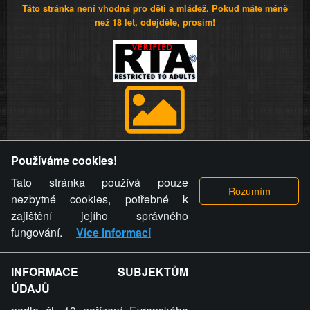
Táto stránka není vhodná pro děti a mládež. Pokud máte méně
než 18 let, odejděte, prosím!
Provozovatel stránky si vyhrazuje právo odstranit fotografie,
Používáme cookies!
videa a komentáře. Osoba, které se toto opatření provozovatele
stránky týče, ani osoba, která umístila fotografii nebo video na
Tato stránka používá pouze
stránku, nemůže z důvodu odstranění fotografie, videa nebo
nezbytné cookies, potřebné k
komentáře pro výše uvedenou okolnost uplatnit vůči
zajištění jejího správného
provozovateli stránky žádný nárok na náhradu škody nebo
fungování.
Více informací
nemajetkové újmy.
INFORMACE SUBJEKTŮM
ZVRÁCENÝ.CZ - Svět není zvrácenej. To jen
ÚDAJŮ
ty lidi...