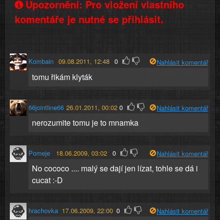
Upozornění: Pro vložení vlastního
komentáře je nutné se přihlásit.
Kombain
09.08.2011, 12:48
0
Nahlásit komentář
tomu řikám klyták
66jointline66
26.01.2011, 00:02
0
Nahlásit komentář
nerozumite tomu je to mnamka
Pomeje
18.06.2009, 03:02
0
Nahlásit komentář
No cococo .... malý se dají jen lízat, tohle se dá i
cucat :-D
hrachovka
17.06.2009, 22:00
0
Nahlásit komentář