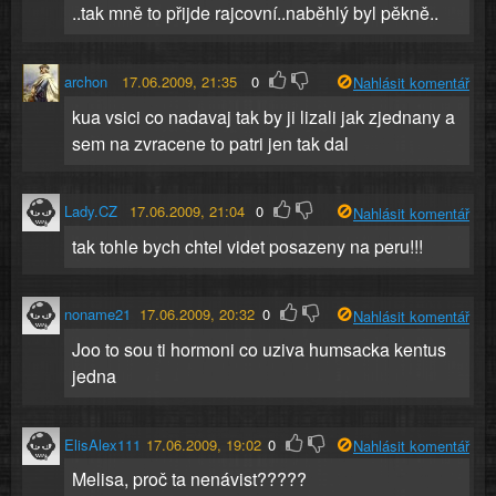
..tak mně to přijde rajcovní..naběhlý byl pěkně..
archon
17.06.2009, 21:35
0
Nahlásit komentář
kua vsici co nadavaj tak by ji lizali jak zjednany a
sem na zvracene to patri jen tak dal
Lady.CZ
17.06.2009, 21:04
0
Nahlásit komentář
tak tohle bych chtel videt posazeny na peru!!!
noname21
17.06.2009, 20:32
0
Nahlásit komentář
Joo to sou ti hormoni co uziva humsacka kentus
jedna
ElisAlex111
17.06.2009, 19:02
0
Nahlásit komentář
Melisa, proč ta nenávist?????