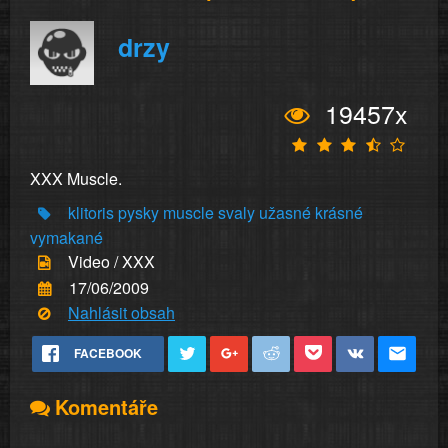
drzy
19457x
XXX Muscle.
klitoris
pysky
muscle
svaly
užasné
krásné
vymakané
Video / XXX
17/06/2009
Nahlásit obsah
FACEBOOK
Komentáře