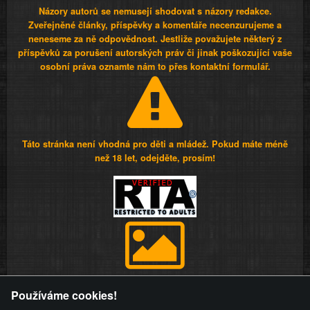
Názory autorů se nemusejí shodovat s názory redakce.
Zveřejněné články, příspěvky a komentáře necenzurujeme a
neneseme za ně odpovědnost. Jestliže považujete některý z
příspěvků za porušení autorských práv či jinak poškozující vaše
osobní práva oznamte nám to přes kontaktní formulář.
Táto stránka není vhodná pro děti a mládež. Pokud máte méně
než 18 let, odejděte, prosím!
Provozovatel stránky si vyhrazuje právo odstranit fotografie,
Používáme cookies!
videa a komentáře. Osoba, které se toto opatření provozovatele