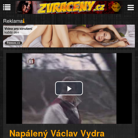
Reklama
Play
Video
Napálený Václav Vydra