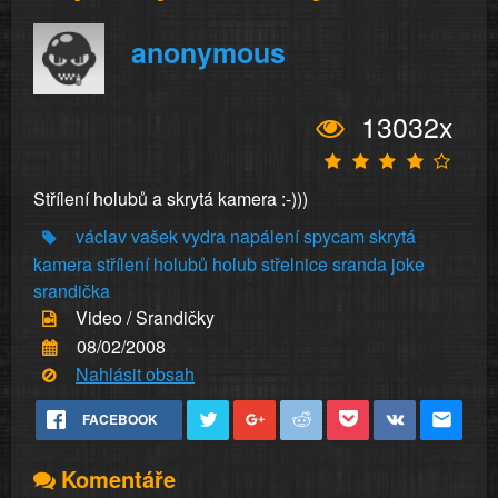
anonymous
13032x
Střílení holubů a skrytá kamera :-)))
václav
vašek
vydra
napálení
spycam
skrytá
kamera
střílení
holubů
holub
střelnice
sranda
joke
srandička
Video / Srandičky
08/02/2008
Nahlásit obsah
FACEBOOK
Komentáře