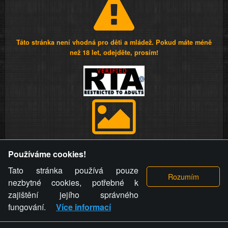
Táto stránka není vhodná pro děti a mládež. Pokud máte méně
než 18 let, odejděte, prosím!
Provozovatel stránky si vyhrazuje právo odstranit fotografie,
Používáme cookies!
videa a komentáře. Osoba, které se toto opatření provozovatele
stránky týče, ani osoba, která umístila fotografii nebo video na
Tato stránka používá pouze
stránku, nemůže z důvodu odstranění fotografie, videa nebo
nezbytné cookies, potřebné k
komentáře pro výše uvedenou okolnost uplatnit vůči
zajištění jejího správného
provozovateli stránky žádný nárok na náhradu škody nebo
fungování.
Více informací
nemajetkové újmy.