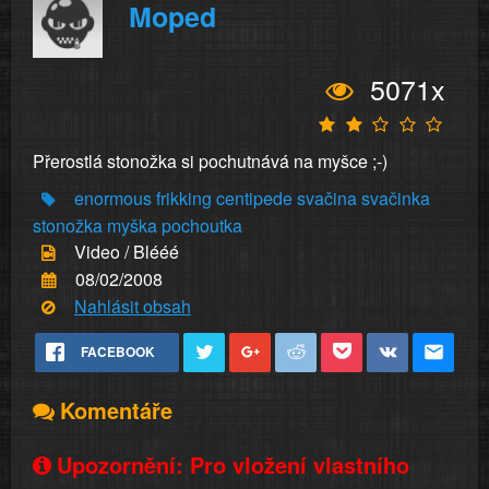
Moped
5071x
Přerostlá stonožka si pochutnává na myšce ;-)
enormous
frikking
centipede
svačina
svačinka
stonožka
myška
pochoutka
Video / Blééé
08/02/2008
Nahlásit obsah
FACEBOOK
Komentáře
Upozornění: Pro vložení vlastního