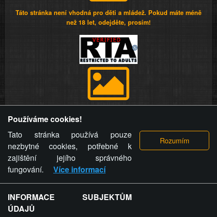
Táto stránka není vhodná pro děti a mládež. Pokud máte méně
než 18 let, odejděte, prosím!
Provozovatel stránky si vyhrazuje právo odstranit fotografie,
Používáme cookies!
videa a komentáře. Osoba, které se toto opatření provozovatele
stránky týče, ani osoba, která umístila fotografii nebo video na
Tato stránka používá pouze
stránku, nemůže z důvodu odstranění fotografie, videa nebo
nezbytné cookies, potřebné k
komentáře pro výše uvedenou okolnost uplatnit vůči
zajištění jejího správného
provozovateli stránky žádný nárok na náhradu škody nebo
fungování.
Více informací
nemajetkové újmy.
INFORMACE SUBJEKTŮM
ZVRÁCENÝ.CZ - Svět není zvrácenej. To jen
ÚDAJŮ