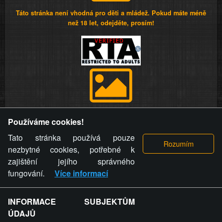
Táto stránka není vhodná pro děti a mládež. Pokud máte méně
než 18 let, odejděte, prosím!
Provozovatel stránky si vyhrazuje právo odstranit fotografie,
Používáme cookies!
videa a komentáře. Osoba, které se toto opatření provozovatele
stránky týče, ani osoba, která umístila fotografii nebo video na
Tato stránka používá pouze
stránku, nemůže z důvodu odstranění fotografie, videa nebo
nezbytné cookies, potřebné k
komentáře pro výše uvedenou okolnost uplatnit vůči
zajištění jejího správného
provozovateli stránky žádný nárok na náhradu škody nebo
fungování.
Více informací
nemajetkové újmy.
INFORMACE SUBJEKTŮM
ZVRÁCENÝ.CZ - Svět není zvrácenej. To jen
ÚDAJŮ