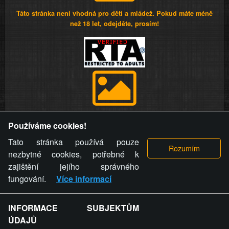
Táto stránka není vhodná pro děti a mládež. Pokud máte méně
než 18 let, odejděte, prosím!
Provozovatel stránky si vyhrazuje právo odstranit fotografie,
Používáme cookies!
videa a komentáře. Osoba, které se toto opatření provozovatele
stránky týče, ani osoba, která umístila fotografii nebo video na
Tato stránka používá pouze
stránku, nemůže z důvodu odstranění fotografie, videa nebo
nezbytné cookies, potřebné k
komentáře pro výše uvedenou okolnost uplatnit vůči
zajištění jejího správného
provozovateli stránky žádný nárok na náhradu škody nebo
fungování.
Více informací
nemajetkové újmy.
INFORMACE SUBJEKTŮM
ZVRÁCENÝ.CZ - Svět není zvrácenej. To jen
ÚDAJŮ