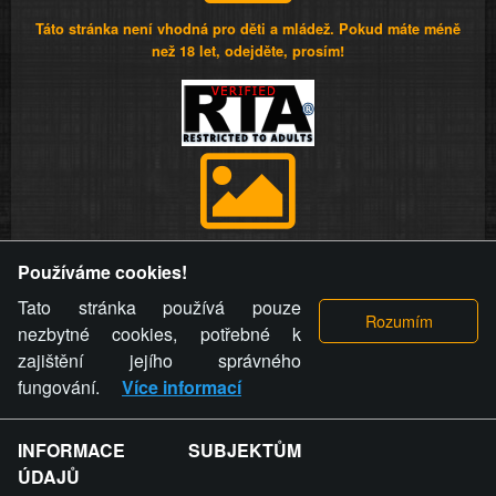
Táto stránka není vhodná pro děti a mládež. Pokud máte méně
než 18 let, odejděte, prosím!
Provozovatel stránky si vyhrazuje právo odstranit fotografie,
Používáme cookies!
videa a komentáře. Osoba, které se toto opatření provozovatele
stránky týče, ani osoba, která umístila fotografii nebo video na
Tato stránka používá pouze
stránku, nemůže z důvodu odstranění fotografie, videa nebo
nezbytné cookies, potřebné k
komentáře pro výše uvedenou okolnost uplatnit vůči
zajištění jejího správného
provozovateli stránky žádný nárok na náhradu škody nebo
fungování.
Více informací
nemajetkové újmy.
INFORMACE SUBJEKTŮM
ZVRÁCENÝ.CZ - Svět není zvrácenej. To jen
ÚDAJŮ