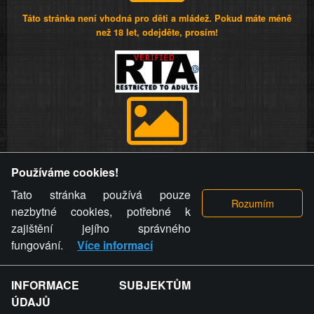
Táto stránka není vhodná pro děti a mládež. Pokud máte méně
než 18 let, odejděte, prosím!
Provozovatel stránky si vyhrazuje právo odstranit fotografie,
Používáme cookies!
videa a komentáře. Osoba, které se toto opatření provozovatele
stránky týče, ani osoba, která umístila fotografii nebo video na
Tato stránka používá pouze
stránku, nemůže z důvodu odstranění fotografie, videa nebo
nezbytné cookies, potřebné k
komentáře pro výše uvedenou okolnost uplatnit vůči
zajištění jejího správného
provozovateli stránky žádný nárok na náhradu škody nebo
fungování.
Více informací
nemajetkové újmy.
INFORMACE SUBJEKTŮM
ZVRÁCENÝ.CZ - Svět není zvrácenej. To jen
ÚDAJŮ