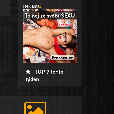
Reklama
TOP 7 tento
týden