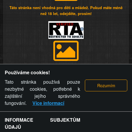
Táto stránka není vhodná pro děti a mládež. Pokud máte méně
než 18 let, odejděte, prosím!
Provozovatel stránky si vyhrazuje právo odstranit fotografie,
Používáme cookies!
videa a komentáře. Osoba, které se toto opatření provozovatele
stránky týče, ani osoba, která umístila fotografii nebo video na
Tato stránka používá pouze
stránku, nemůže z důvodu odstranění fotografie, videa nebo
nezbytné cookies, potřebné k
komentáře pro výše uvedenou okolnost uplatnit vůči
zajištění jejího správného
provozovateli stránky žádný nárok na náhradu škody nebo
fungování.
Více informací
nemajetkové újmy.
INFORMACE SUBJEKTŮM
ZVRÁCENÝ.CZ - Svět není zvrácenej. To jen
ÚDAJŮ