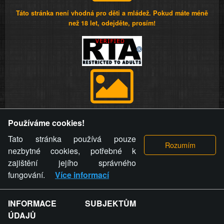
Táto stránka není vhodná pro děti a mládež. Pokud máte méně
než 18 let, odejděte, prosím!
Provozovatel stránky si vyhrazuje právo odstranit fotografie,
Používáme cookies!
videa a komentáře. Osoba, které se toto opatření provozovatele
stránky týče, ani osoba, která umístila fotografii nebo video na
Tato stránka používá pouze
stránku, nemůže z důvodu odstranění fotografie, videa nebo
nezbytné cookies, potřebné k
komentáře pro výše uvedenou okolnost uplatnit vůči
zajištění jejího správného
provozovateli stránky žádný nárok na náhradu škody nebo
fungování.
Více informací
nemajetkové újmy.
INFORMACE SUBJEKTŮM
ZVRÁCENÝ.CZ - Svět není zvrácenej. To jen
ÚDAJŮ