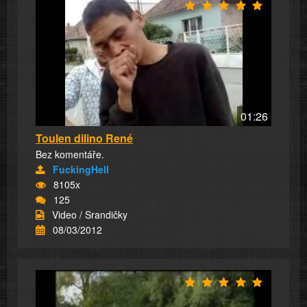
01:26
Toulen dilino René
Bez komentáře.
FuckingHell
8105x
125
Video / Srandičky
08/03/2012