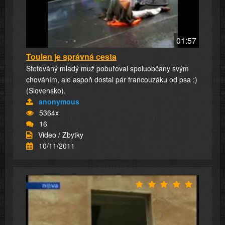
01:57
Toulen je správná cesta
Sfetováný mladý muž pobuřoval spoluobčany svým
chováním, ale aspoň dostal pár francouzáku od psa :)
(Slovensko).
anonymous
5364x
16
Video / Zbytky
10/11/2011