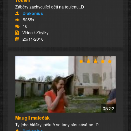
Záběry zachycující děti na toulenu..D
Drakonius
5255x
16
Video / Zbytky
25/11/2016
05:22
Maugli matečák
Ty jeho hlášky, pěkně se tady sfoukáváme .D