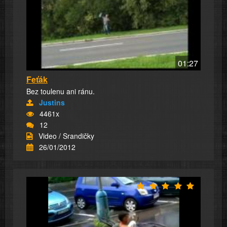
01:27
Feťák
Bez toulenu ani ránu.
Justins
4461x
12
Video / Srandičky
26/01/2012