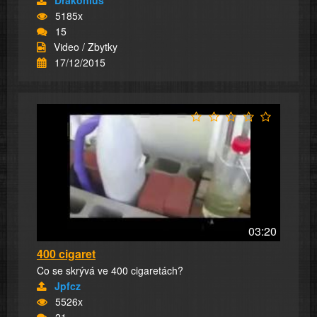
Drakonius
5185x
15
Video / Zbytky
17/12/2015
03:20
400 cigaret
Co se skrývá ve 400 cigaretách?
Jpfcz
5526x
21