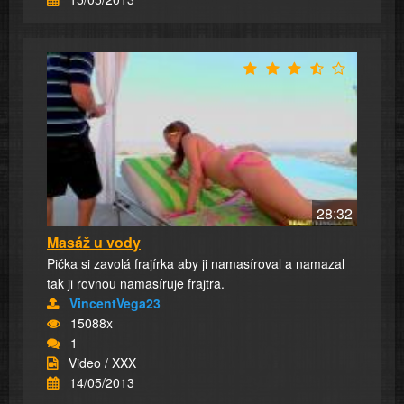
28:32
Masáž u vody
Pička si zavolá frajírka aby ji namasíroval a namazal
tak ji rovnou namasíruje frajtra.
VincentVega23
15088x
1
Video / XXX
14/05/2013