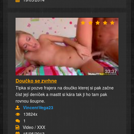
33:37
Doučko se zvrhne
Tipka si pozve frajera na doučko kterej si pak začne
číst její deníček a mastit si kára tak ji ho tam pak
rovnou šoupne.
VincentVega23
13824x
1
Video / XXX
15/05/2013