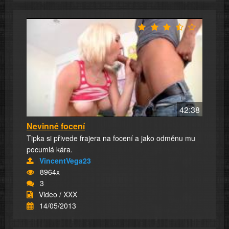
42:38
Nevinné focení
Tipka si přivede frajera na focení a jako odměnu mu
pocumlá kára.
VincentVega23
8964x
3
Video / XXX
14/05/2013