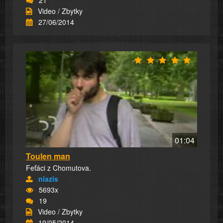
Video / Zbytky
27/06/2014
01:04
Toulen man
Feťáci z Chomutova.
niazis
5693x
19
Video / Zbytky
19/05/2014