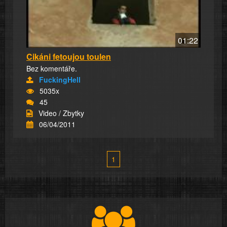
01:22
Cikáni fetoujou toulen
Bez komentáře.
FuckingHell
5035x
45
Video / Zbytky
06/04/2011
1