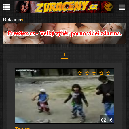
Reklama
1
02:16
Toulen