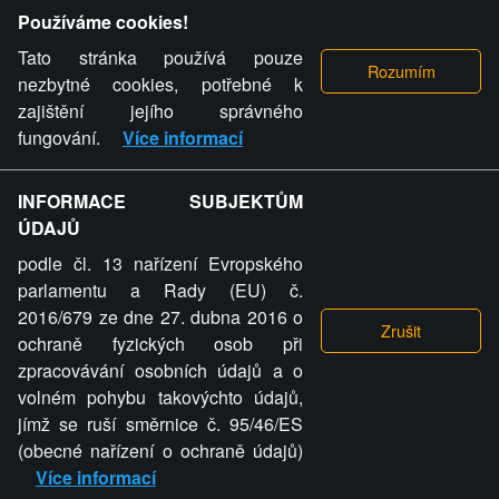
Provozovatel stránky si vyhrazuje právo odstranit fotografie,
Používáme cookies!
videa a komentáře. Osoba, které se toto opatření provozovatele
stránky týče, ani osoba, která umístila fotografii nebo video na
Tato stránka používá pouze
stránku, nemůže z důvodu odstranění fotografie, videa nebo
nezbytné cookies, potřebné k
komentáře pro výše uvedenou okolnost uplatnit vůči
zajištění jejího správného
provozovateli stránky žádný nárok na náhradu škody nebo
fungování.
Více informací
nemajetkové újmy.
INFORMACE SUBJEKTŮM
ZVRÁCENÝ.CZ - Svět není zvrácenej. To jen
ÚDAJŮ
ty lidi...
podle čl. 13 nařízení Evropského
parlamentu a Rady (EU) č.
2016/679 ze dne 27. dubna 2016 o
ochraně fyzických osob při
zpracovávání osobních údajů a o
ZVRÁCENÝ.CZ
volném pohybu takovýchto údajů,
jímž se ruší směrnice č. 95/46/ES
PRAVIDLA A PODMÍNKY
GDPR
COOKIES
(obecné nařízení o ochraně údajů)
Více informací