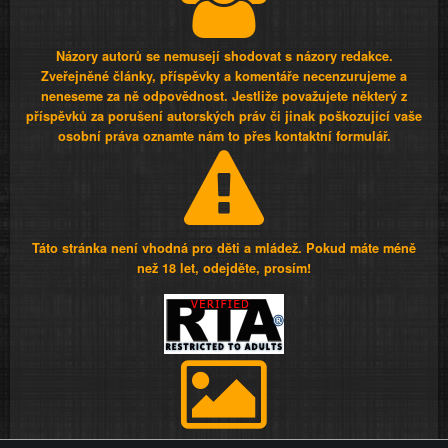
Názory autorů se nemusejí shodovat s názory redakce.
Zveřejněné články, příspěvky a komentáře necenzurujeme a
neneseme za ně odpovědnost. Jestliže považujete některý z
příspěvků za porušení autorských práv či jinak poškozující vaše
osobní práva oznamte nám to přes kontaktní formulář.
Táto stránka není vhodná pro děti a mládež. Pokud máte méně
než 18 let, odejděte, prosím!