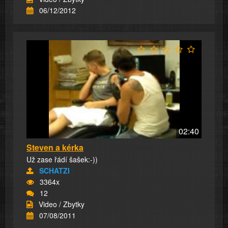
06/12/2012
02:40
Steven a kérka
Už zase řádí šašek:-))
SCHATZI
3364x
12
Video / Zbytky
07/08/2011