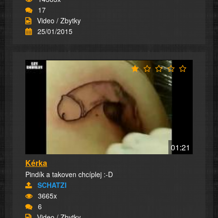
17
Video / Zbytky
25/01/2015
01:21
Kérka
Pindík a takoven chcíplej :-D
SCHATZI
3665x
6
Video / Zbytky