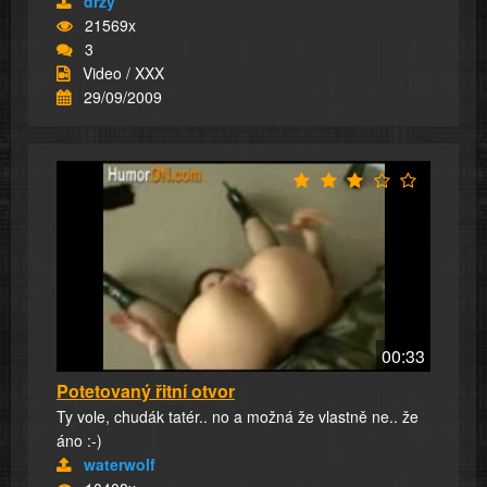
drzy
21569x
3
Video / XXX
29/09/2009
00:33
Potetovaný řitní otvor
Ty vole, chudák tatér.. no a možná že vlastně ne.. že
áno :-)
waterwolf