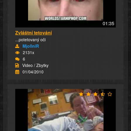
01:35
Zvláštní tetování
...potetovaný oči
MjollniR
2131x
6
Video / Zbytky
01/04/2010