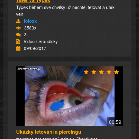
Týpek během své chvilky už nechtěl tetovat a utekl
ven
loloxx
3583x
3
Video / Srandičky
09/09/2017
00:59
Ukázky tetování a piercingu