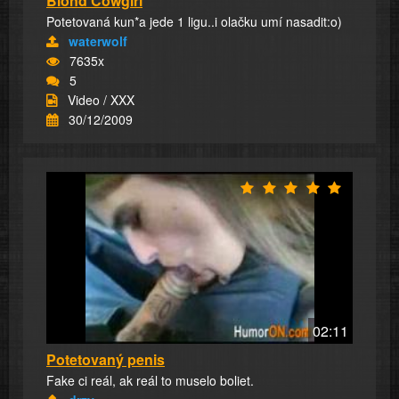
Blond Cowgirl
Potetovaná kun*a jede 1 ligu..i olačku umí nasadit:o)
waterwolf
7635x
5
Video / XXX
30/12/2009
02:11
Potetovaný penis
Fake ci reál, ak reál to muselo boliet.