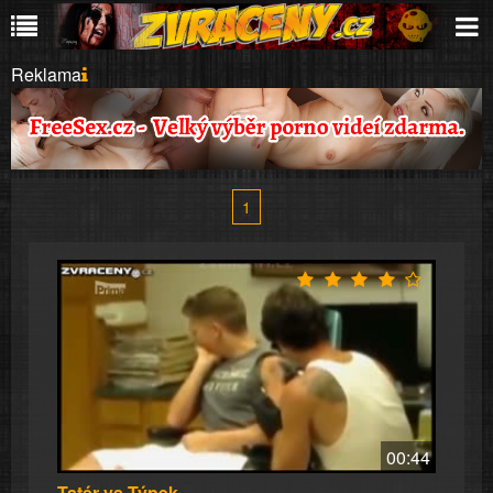
Reklama
1
00:44
Tatér vs Týpek