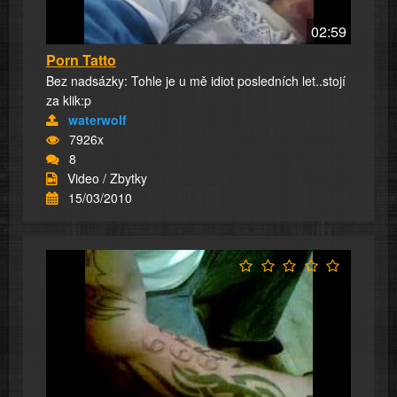
02:59
Porn Tatto
Bez nadsázky: Tohle je u mě idiot posledních let..stojí
za klik:p
waterwolf
7926x
8
Video / Zbytky
15/03/2010