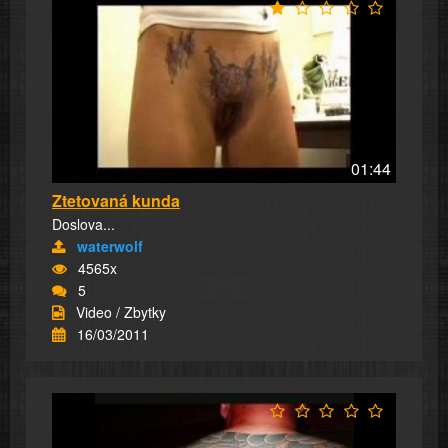
01:44
Ztetovaná kunda
Doslova...
waterwolf
4565x
5
Video / Zbytky
16/03/2011