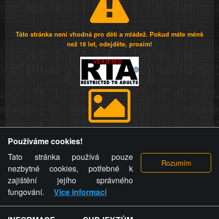
Táto stránka není vhodná pro děti a mládež. Pokud máte méně
než 18 let, odejděte, prosím!
Provozovatel stránky si vyhrazuje právo odstranit fotografie,
Používáme cookies!
videa a komentáře. Osoba, které se toto opatření provozovatele
stránky týče, ani osoba, která umístila fotografii nebo video na
Tato stránka používá pouze
stránku, nemůže z důvodu odstranění fotografie, videa nebo
nezbytné cookies, potřebné k
komentáře pro výše uvedenou okolnost uplatnit vůči
zajištění jejího správného
provozovateli stránky žádný nárok na náhradu škody nebo
fungování.
Více informací
nemajetkové újmy.