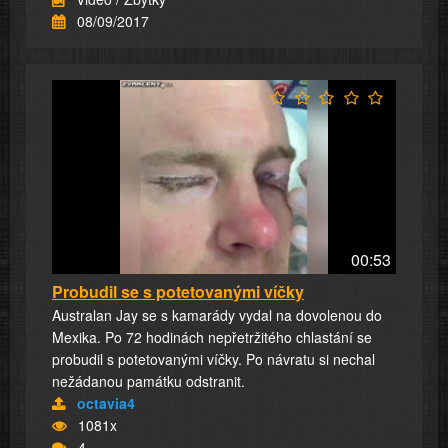
08/09/2017
00:53
Probudil se s potetovanými víčky
Australan Jay se s kamarády vydal na dovolenou do
Mexika. Po 72 hodinách nepřetržitého chlastání se
probudil s potetovanými víčky. Po návratu si nechal
nežádanou památku odstranit.
octavia4
1081x
4