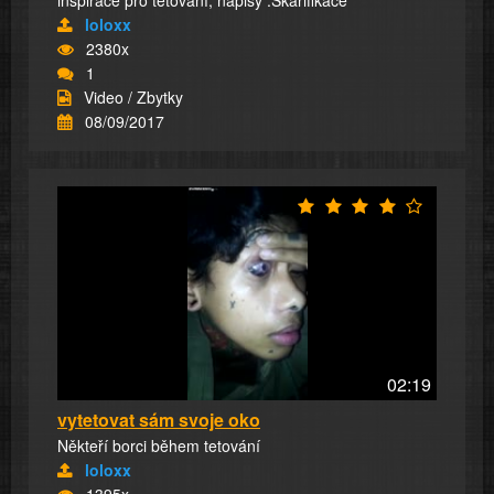
inspirace pro tetování, nápisy .Skarifikace
loloxx
2380x
1
Video / Zbytky
08/09/2017
02:19
vytetovat sám svoje oko
Někteří borci během tetování
loloxx
1395x