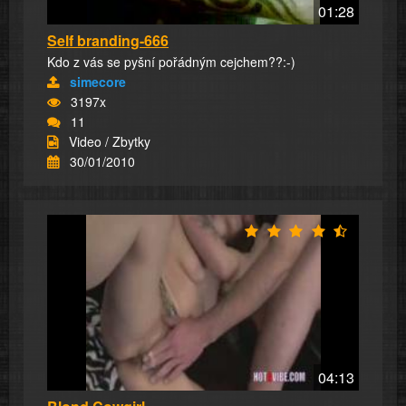
01:28
Self branding-666
Kdo z vás se pyšní pořádným cejchem??:-)
simecore
3197x
11
Video / Zbytky
30/01/2010
04:13