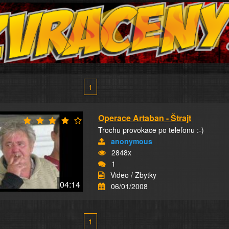
1
Operace Artaban - Štrajt
Trochu provokace po telefonu :-)
anonymous
2848x
1
Video / Zbytky
04:14
06/01/2008
1