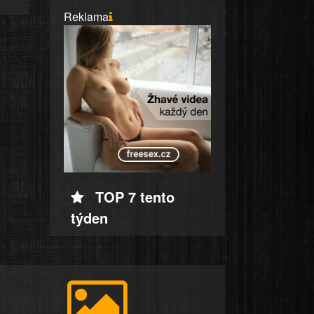
Reklama
TOP 7 tento
týden