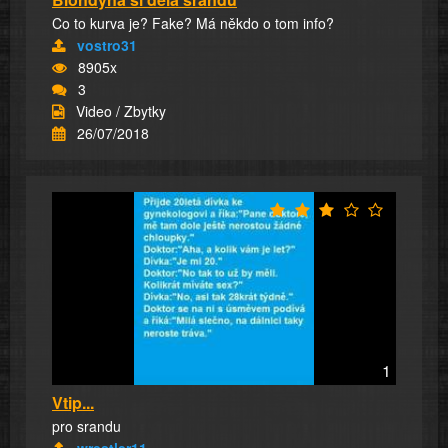
Co to kurva je? Fake? Má někdo o tom info?
vostro31
8905x
3
Video / Zbytky
26/07/2018
1
Vtip...
pro srandu