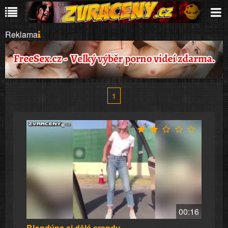
Reklama
1
00:16
Blondýna si dělá srandu