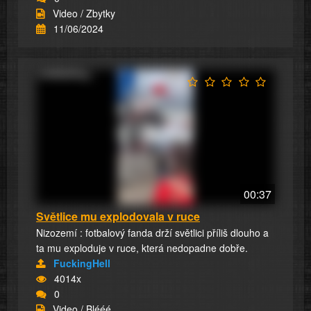
Video / Zbytky
11/06/2024
00:37
Světlice mu explodovala v ruce
Nizozemí : fotbalový fanda drží světlici příliš dlouho a
ta mu exploduje v ruce, která nedopadne dobře.
FuckingHell
4014x
0
Video / Blééé