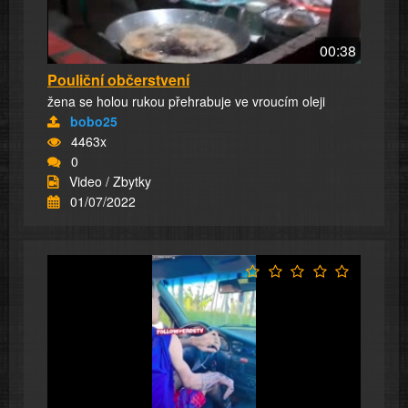
00:38
Pouliční občerstvení
žena se holou rukou přehrabuje ve vroucím oleji
bobo25
4463x
0
Video / Zbytky
01/07/2022