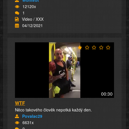
12120x
1
Video / XXX
04/12/2021
00:30
WTF
Něco takového člověk nepotká každý den.
Povalac29
6631x
0