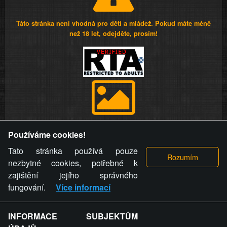
Táto stránka není vhodná pro děti a mládež. Pokud máte méně
než 18 let, odejděte, prosím!
Provozovatel stránky si vyhrazuje právo odstranit fotografie,
Používáme cookies!
videa a komentáře. Osoba, které se toto opatření provozovatele
stránky týče, ani osoba, která umístila fotografii nebo video na
Tato stránka používá pouze
stránku, nemůže z důvodu odstranění fotografie, videa nebo
nezbytné cookies, potřebné k
komentáře pro výše uvedenou okolnost uplatnit vůči
zajištění jejího správného
provozovateli stránky žádný nárok na náhradu škody nebo
fungování.
Více informací
nemajetkové újmy.
INFORMACE SUBJEKTŮM
ZVRÁCENÝ.CZ - Svět není zvrácenej. To jen