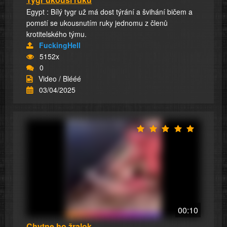
Egypt : Bílý tygr už má dost týrání a švihání bičem a
pomstí se ukousnutím ruky jednomu z členů
krotitelského týmu.
FuckingHell
5152x
0
Video / Blééé
03/04/2025
00:10
Chytne ho žralok