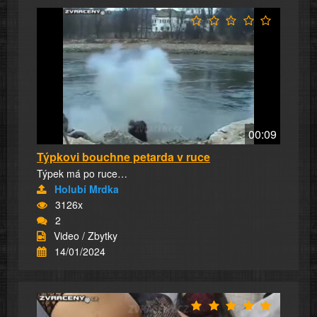
00:09
Týpkovi bouchne petarda v ruce
Týpek má po ruce…
Holubí Mrdka
3126x
2
Video / Zbytky
14/01/2024