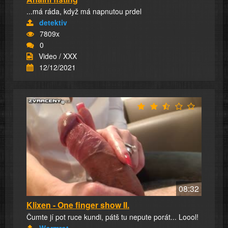
...má ráda, když má napnutou prdel
detektiv
7809x
0
Video / XXX
12/12/2021
08:32
Klixen - One finger show II.
Čumte jí pot ruce kundi, pátš tu nepute porát... Loool!
Wormrot