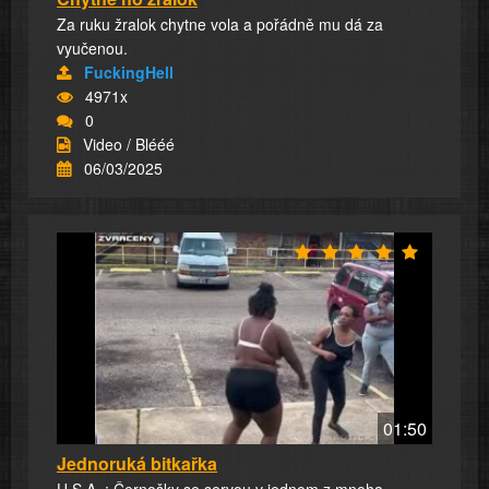
Za ruku žralok chytne vola a pořádně mu dá za
vyučenou.
FuckingHell
4971x
0
Video / Blééé
06/03/2025
01:50
Jednoruká bitkařka
U.S.A. : Černošky se servou v jednom z mnoha