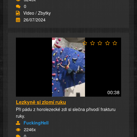
0
Video / Zbytky
26/07/2024
00:38
Lezkyně si zlomí ruku
Při pádu z horolezecké zdi si slečna přivodí frakturu
ruky.
FuckingHell
2246x
0