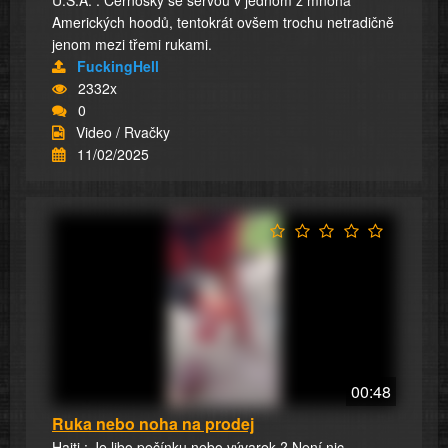
Amerických hoodů, tentokrát ovšem trochu netradičně
jenom mezi třemi rukami.
FuckingHell
2332x
0
Video / Rvačky
11/02/2025
00:48
Ruka nebo noha na prodej
Haiti : Je libo pečínku nebo vývarek ? Není nic