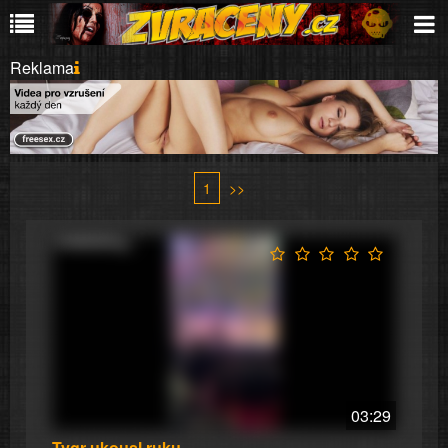
Reklama
1
>>
03:29
Tygr ukousl ruku