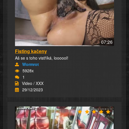
07:26
Fisting kačeny
Aš se s toho vistříká, loooool!
Wormrot
5928x
1
Video / XXX
29/12/2023