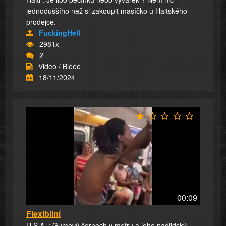
jednoduššího než si zakoupit masíčko u Haitského
prodejce.
FuckingHell
2981x
2
Video / Blééé
18/11/2024
00:09
Flexibilní
U.S.A. : Gumový černoch v metru a jeho nadlidský