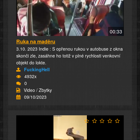
00:33
Ruka na maděru
3.10. 2023 Indie : S opřenou rukou v autobuse z okna
skonči zle, zasáhne ho totiž v plné rychlosti venkovní
objekt do lokte.
FuckingHell
4932x
0
Video / Zbytky
09/10/2023