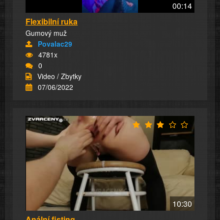
00:14
Flexibilní ruka
Gumový muž
Povalac29
4781x
0
Video / Zbytky
07/06/2022
10:30
Anální fisting