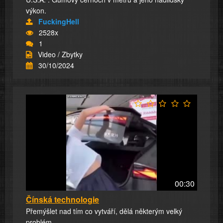
výkon.
FuckingHell
2528x
1
Video / Zbytky
30/10/2024
00:30
Čínská technologie
Přemýšlet nad tím co vytváří, dělá některým velký
problém.