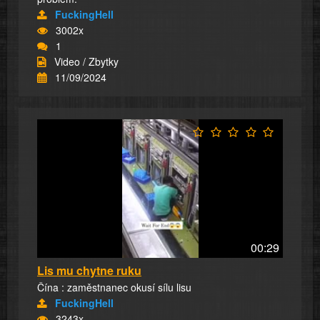
FuckingHell
3002x
1
Video / Zbytky
11/09/2024
00:29
Lis mu chytne ruku
Čína : zaměstnanec okusí sílu lisu
FuckingHell
3243x