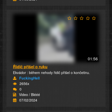
01:56
Řidič přišel o ruku
Ekvádor : během nehody řidič přišel o končetinu.
FuckingHell
2656x
0
Video / Blééé
07/02/2024