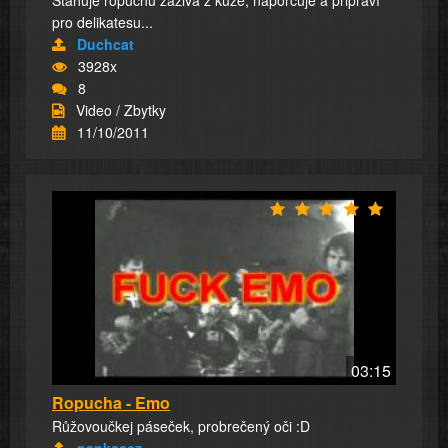
Stahuje ropuchu zaživa z kůže, naporcuje a připraví
pro delikatesu...
Duchcat
3928x
8
Video / Zbytky
11/10/2011
03:15
Ropucha - Emo
Růžovoučkej páseček, probrečený oči :D
pankaccz