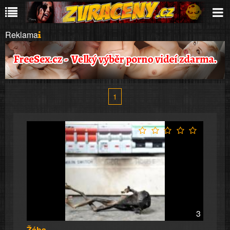
Reklama
1
3
Žába