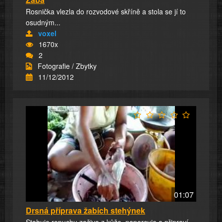
Rosnička vlezla do rozvodové skříně a stola se jí to
osudným...
voxel
1670x
2
Fotografie / Zbytky
11/12/2012
01:07
Drsná příprava žabích stehýnek