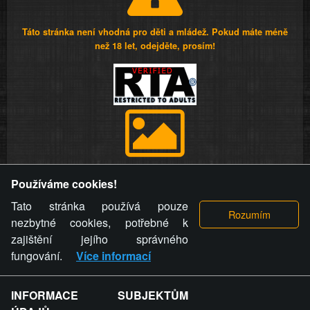
Táto stránka není vhodná pro děti a mládež. Pokud máte méně
než 18 let, odejděte, prosím!
Provozovatel stránky si vyhrazuje právo odstranit fotografie,
Používáme cookies!
videa a komentáře. Osoba, které se toto opatření provozovatele
stránky týče, ani osoba, která umístila fotografii nebo video na
Tato stránka používá pouze
stránku, nemůže z důvodu odstranění fotografie, videa nebo
nezbytné cookies, potřebné k
komentáře pro výše uvedenou okolnost uplatnit vůči
zajištění jejího správného
provozovateli stránky žádný nárok na náhradu škody nebo
fungování.
Více informací
nemajetkové újmy.
INFORMACE SUBJEKTŮM
ZVRÁCENÝ.CZ - Svět není zvrácenej. To jen