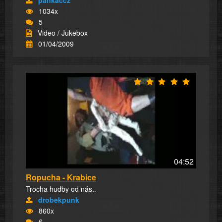
1034x
5
Video / Jukebox
01/04/2009
04:52
Ropucha - Krabice
Trocha hudby od nás..
drobekpunk
860x
6