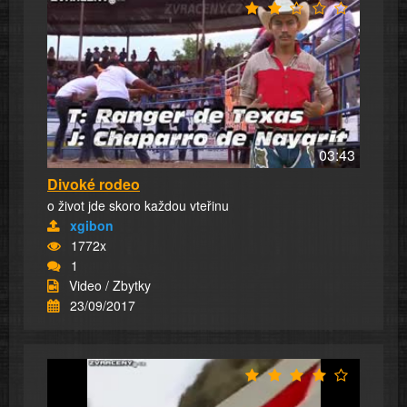
03:43
Divoké rodeo
o život jde skoro každou vteřinu
xgibon
1772x
1
Video / Zbytky
23/09/2017