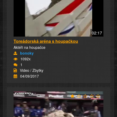
02:17
Toreádorská aréna s houpačkou
Aktéři na houpačce
bonoky
1092x
1
Video / Zbytky
04/09/2017