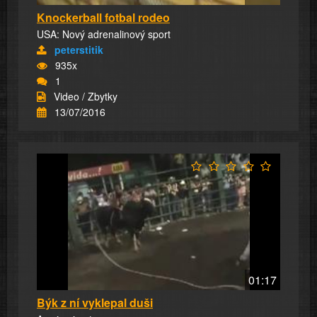
Knockerball fotbal rodeo
USA: Nový adrenalinový sport
peterstitik
935x
1
Video / Zbytky
13/07/2016
01:17
Býk z ní vyklepal duši