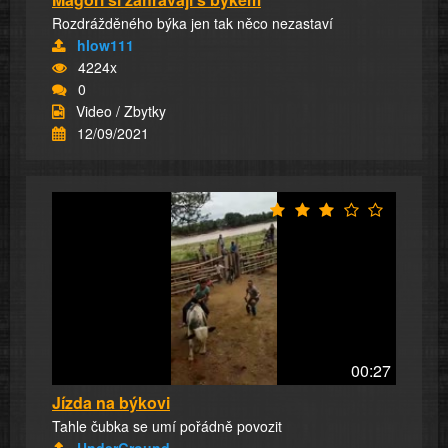
Rozdrážděného býka jen tak něco nezastaví
hlow111
4224x
0
Video / Zbytky
12/09/2021
00:27
Jízda na býkovi
Tahle čubka se umí pořádně povozit