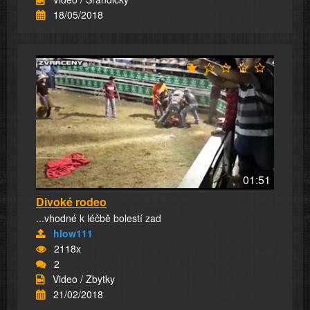
18/05/2018
01:51
Divoké rodeo
...vhodné k léčbě bolestí zad
hlow111
2118x
2
Video / Zbytky
21/02/2018