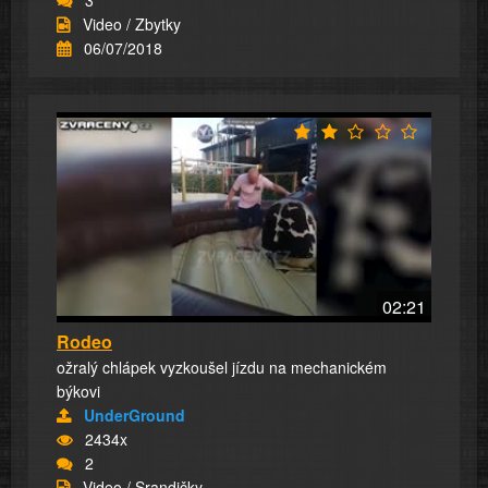
Video / Zbytky
06/07/2018
02:21
Rodeo
ožralý chlápek vyzkoušel jízdu na mechanickém
býkovi
UnderGround
2434x
2
Video / Srandičky