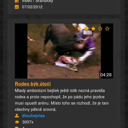
Video / Srandičky
07/02/2012
04:26
Rodeo býk útočí
Mladý ambiciózní bejček ještě tolik nezná pravidla
rodea a proto nepochopil, že po pádu jeho jezdce
musí opustit arénu. Místo toho se rozhodl, že je tam
všechny pěkně srovná.
dlouhejvlas
3007x