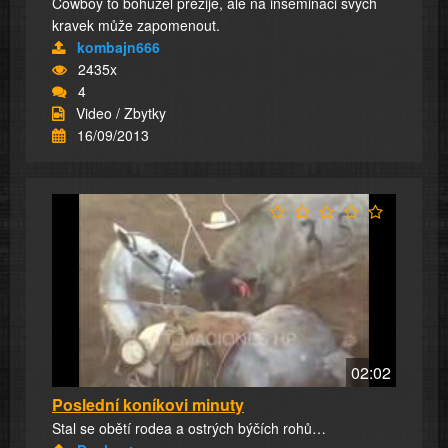
Cowboy to bohužel přežije, ale na inseminaci svých
kravek může zapomenout.
kombajn666
2435x
4
Video / Zbytky
16/09/2013
02:02
Poslední koníkovi minuty
Stal se obětí rodea a ostrých býčích rohů…