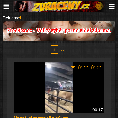
Reklama
1
>>
00:17
Magoři si zahrávají s býkem