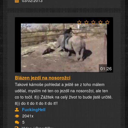
03/02/2013
01:26
Blázen jezdí na nosorožci
Takové kámoše pohledat a ještě se z toho málem
udělal, myslím né ten co jezdil na nosorožci, ale ten
co to točil. 8)) Zážitek na celý život to bude jistě určitě.
8)) do it do it do it do it!!
FuckingHell
2041x
5