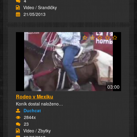
4
Video / Srandičky
21/05/2013
03:00
Rodeo v Mexiku
Koník dostal naloženo…
Duchcat
2844x
23
Video / Zbytky