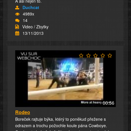
A asi nejen to.
Duchcat
4989x
14
Video / Zbytky
13/11/2013
00:56
Rodeo
Boreček rajtuje býka, ktérý to poněkud přežene s
odrazem a trochu požochle koule pána Cowboye.