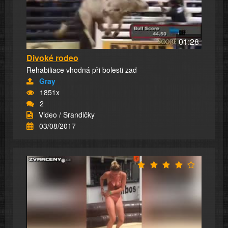
01:28
Divoké rodeo
Rehabiliace vhodná při bolesti zad
Gray
1851x
2
Video / Srandičky
03/08/2017