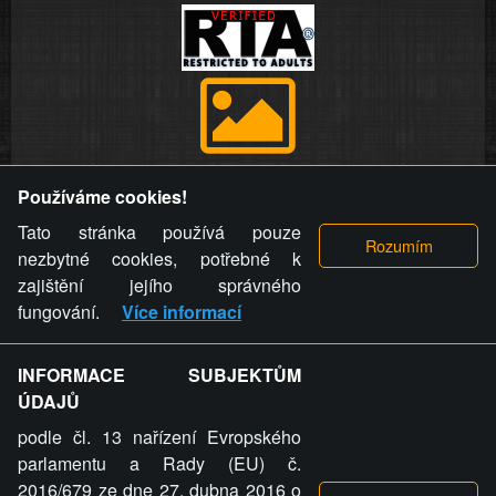
Provozovatel stránky si vyhrazuje právo odstranit fotografie,
Používáme cookies!
videa a komentáře. Osoba, které se toto opatření provozovatele
stránky týče, ani osoba, která umístila fotografii nebo video na
Tato stránka používá pouze
stránku, nemůže z důvodu odstranění fotografie, videa nebo
nezbytné cookies, potřebné k
komentáře pro výše uvedenou okolnost uplatnit vůči
zajištění jejího správného
provozovateli stránky žádný nárok na náhradu škody nebo
fungování.
Více informací
nemajetkové újmy.
INFORMACE SUBJEKTŮM
ZVRÁCENÝ.CZ - Svět není zvrácenej. To jen
ÚDAJŮ
ty lidi...
podle čl. 13 nařízení Evropského
parlamentu a Rady (EU) č.
2016/679 ze dne 27. dubna 2016 o