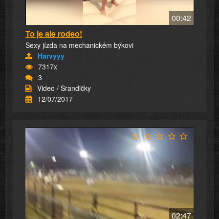
00:42
To je ale rodeo!
Sexy jízda na mechanickém býkovi
Harvyyy
7317x
3
Video / Srandičky
12/07/2017
02:47