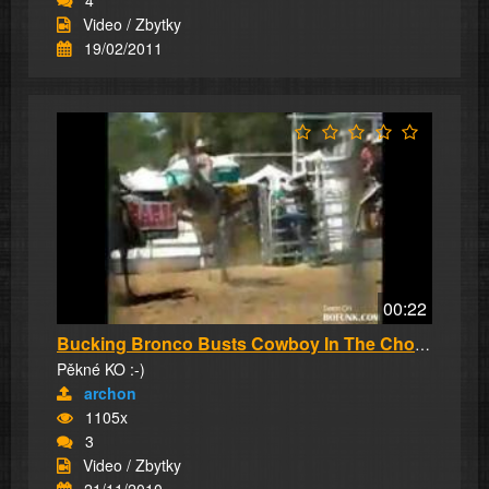
4
Video / Zbytky
19/02/2011
00:22
Bucking Bronco Busts Cowboy In The Chops Vide...
Pěkné KO :-)
archon
1105x
3
Video / Zbytky
21/11/2010