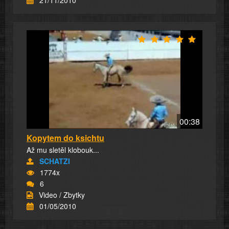
00:38
Kopytem do ksichtu
Až mu sletěl klobouk...
SCHATZI
1774x
6
Video / Zbytky
01/05/2010