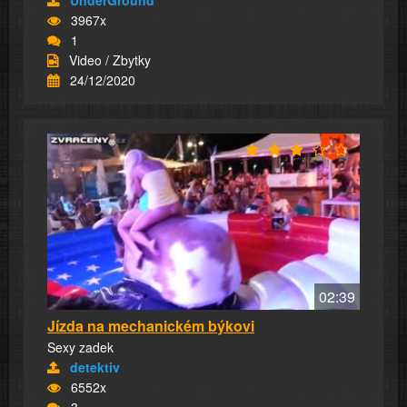
UnderGround
3967x
1
Video / Zbytky
24/12/2020
02:39
Jízda na mechanickém býkovi
Sexy zadek
detektiv
6552x
3