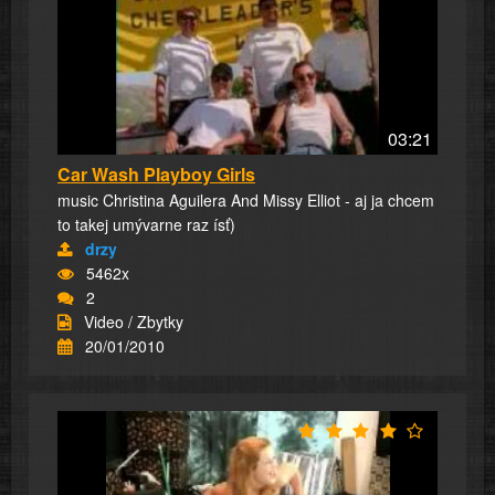
03:21
Car Wash Playboy Girls
music Christina Aguilera And Missy Elliot - aj ja chcem
to takej umývarne raz ísť)
drzy
5462x
2
Video / Zbytky
20/01/2010