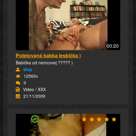
00:20
Potetovaná babka lesbička )
Babička od nemcovej ????? )
drzy
12560x
0
Video / XXX
21/11/2009