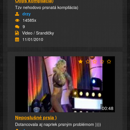
Oops kompilácia)
Tzv nehodovo prsnatá kompilácia)
drzy
14585x
9
Video / Srandičky
11/01/2010
00:48
Neposlušné prsia )
Dotancovala aj napriek prsným problémom ))))