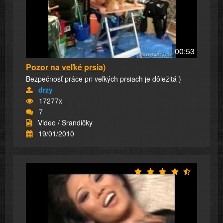
00:53
Pozor na veľké prsia)
Bezpečnosť práce pri veľkých prsiach je dôležitá )
drzy
17277x
7
Video / Srandičky
19/01/2010