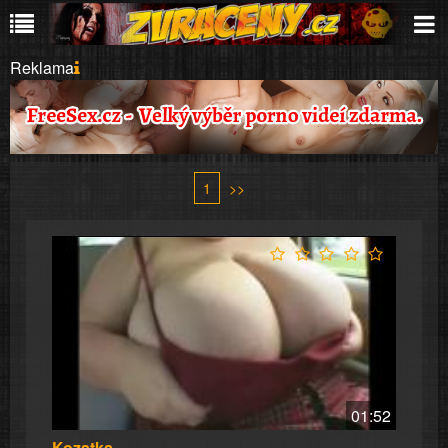
Reklama
1
>>
01:52
Kozatka