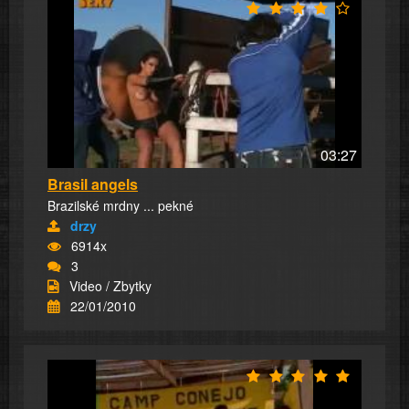
03:27
Brasil angels
Brazilské mrdny ... pekné
drzy
6914x
3
Video / Zbytky
22/01/2010