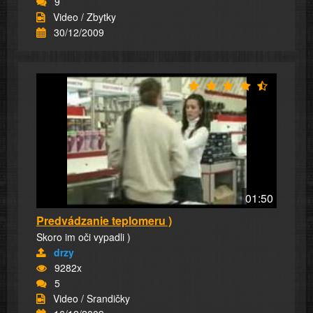
9
Video / Zbytky
30/12/2009
01:50
Predvádzanie teplomeru )
Skoro im oči vypadli )
drzy
9282x
5
Video / Srandičky