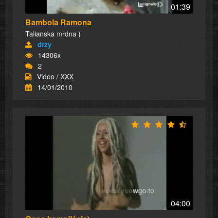
01:39
Bambola Ramona
Talianska mrdna )
drzy
14306x
2
Video / XXX
14/01/2010
04:00