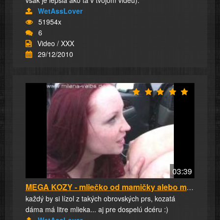
však je lepšia ako tá v tvojom videu).
WetAssLover
51954x
6
Video / XXX
29/12/2010
03:39
MEGA KOZY - mliečko od mamičky alebo mama str...
každý by si lízol z takých obrovských prs, kozatá
dáma má litre mlieka... aj pre dospelú dcéru :)
WetAssLover