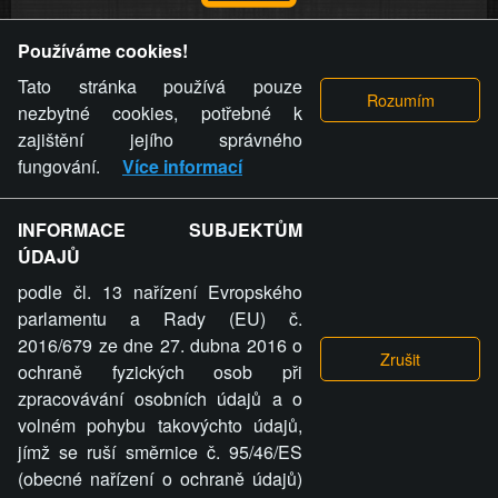
Provozovatel stránky si vyhrazuje právo odstranit fotografie,
Používáme cookies!
videa a komentáře. Osoba, které se toto opatření provozovatele
stránky týče, ani osoba, která umístila fotografii nebo video na
Tato stránka používá pouze
stránku, nemůže z důvodu odstranění fotografie, videa nebo
nezbytné cookies, potřebné k
komentáře pro výše uvedenou okolnost uplatnit vůči
zajištění jejího správného
provozovateli stránky žádný nárok na náhradu škody nebo
fungování.
Více informací
nemajetkové újmy.
INFORMACE SUBJEKTŮM
ZVRÁCENÝ.CZ - Svět není zvrácenej. To jen
ÚDAJŮ
ty lidi...
podle čl. 13 nařízení Evropského
parlamentu a Rady (EU) č.
2016/679 ze dne 27. dubna 2016 o
ochraně fyzických osob při
zpracovávání osobních údajů a o
ZVRÁCENÝ.CZ
volném pohybu takovýchto údajů,
jímž se ruší směrnice č. 95/46/ES
PRAVIDLA A PODMÍNKY
GDPR
COOKIES
(obecné nařízení o ochraně údajů)