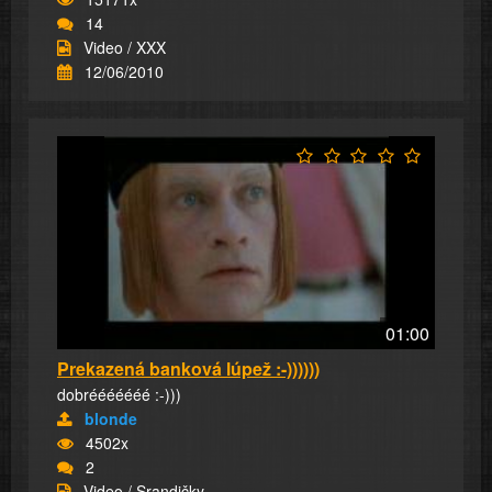
14
Video / XXX
12/06/2010
01:00
Prekazená banková lúpež :-))))))
dobrééééééé :-)))
blonde
4502x
2
Video / Srandičky