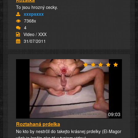
To jsou hrozný cecky.
xxxpsxxx
7368x
4
Video / XXX
31/07/2011
09:03
Roztahaná prdelka
No kto by nestrčil do takejto krásnej prdelky (El-Magor