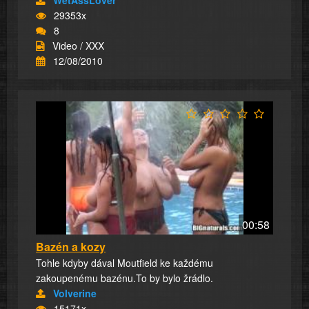
29353x
8
Video / XXX
12/08/2010
00:58
Bazén a kozy
Tohle kdyby dával Moutfield ke každému
zakoupenému bazénu.To by bylo žrádlo.
Volverine
15171x