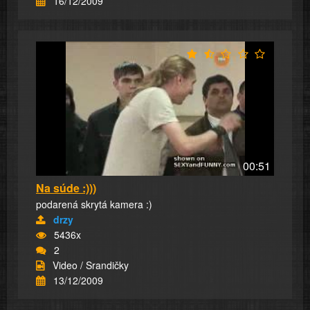
16/12/2009
00:51
Na súde :)))
podarená skrytá kamera :)
drzy
5436x
2
Video / Srandičky
13/12/2009