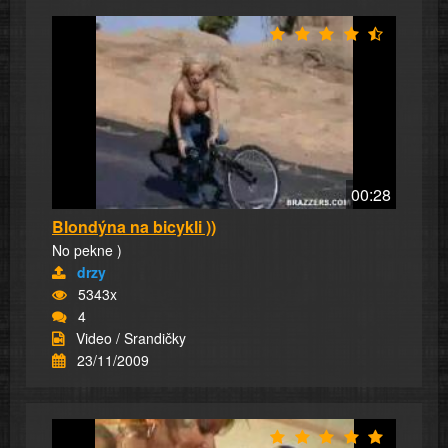
00:28
Blondýna na bicykli ))
No pekne )
drzy
5343x
4
Video / Srandičky
23/11/2009