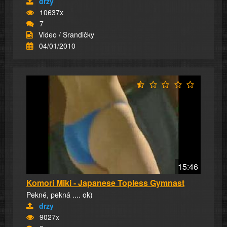
drzy
10637x
7
Video / Srandičky
04/01/2010
15:46
Komori Miki - Japanese Topless Gymnast
Pekné, pekná .... ok)
drzy
9027x