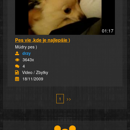
01:17
Pes vie ,kde je najlepšie )
Múdry pes )
drzy
3643x
4
Video / Zbytky
18/11/2009
1
>>