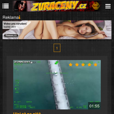
Reklama
1
01:55
Ujel až na pláž