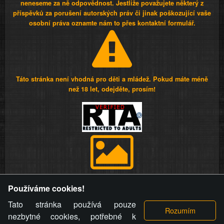
neneseme za ně odpovědnost. Jestliže považujete některý z
příspěvků za porušení autorských práv či jinak poškozující vaše
osobní práva oznamte nám to přes kontaktní formulář.
Táto stránka není vhodná pro děti a mládež. Pokud máte méně
než 18 let, odejděte, prosím!
Provozovatel stránky si vyhrazuje právo odstranit fotografie,
Používáme cookies!
videa a komentáře. Osoba, které se toto opatření provozovatele
stránky týče, ani osoba, která umístila fotografii nebo video na
Tato stránka používá pouze
stránku, nemůže z důvodu odstranění fotografie, videa nebo
nezbytné cookies, potřebné k
komentáře pro výše uvedenou okolnost uplatnit vůči