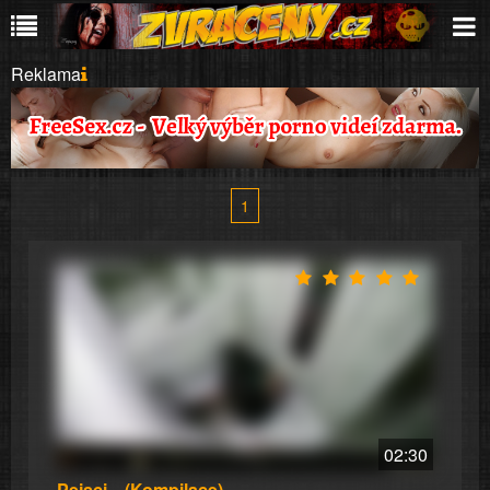
Reklama
1
02:30
Pejsci ...(Kompilace)