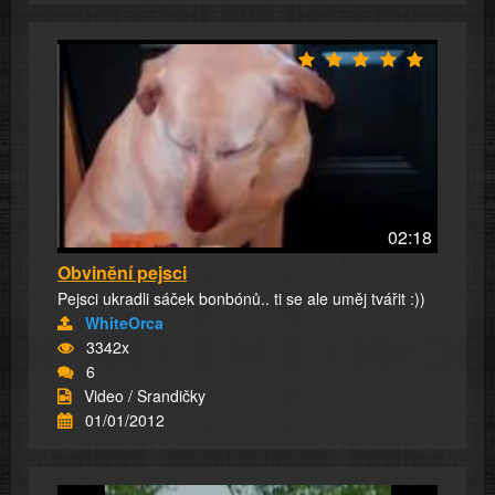
02:18
Obvinění pejsci
Pejsci ukradli sáček bonbónů.. ti se ale uměj tvářit :))
WhiteOrca
3342x
6
Video / Srandičky
01/01/2012