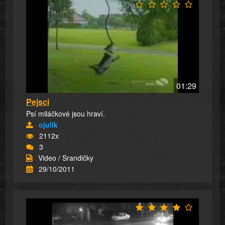
01:29
Pejsci
Psí miláčkové jsou hraví.
ojulik
2112x
3
Video / Srandičky
29/10/2011