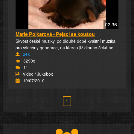
02:36
Marie Pojkarová - Pejsci se koušou
Skvost české muziky, po dlouhé době kvalitní muzika
pro všechny generace, na kterou již dlouho čekáme...
z4k
3290x
11
Video / Jukebox
19/07/2010
1