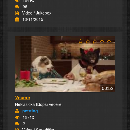
96
Video / Jukebox
13/11/2015
00:52
Večeře
Neklasická lidopsí večeře.
petrting
1971x
2
Video / Srandičky