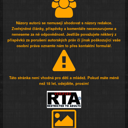
Názory autorů se nemusejí shodovat s názory redakce.
Zveřejněné články, příspěvky a komentáře necenzurujeme a
neneseme za ně odpovědnost. Jestliže považujete některý z
příspěvků za porušení autorských práv či jinak poškozující vaše
osobní práva oznamte nám to přes kontaktní formulář.
Táto stránka není vhodná pro děti a mládež. Pokud máte méně
než 18 let, odejděte, prosím!