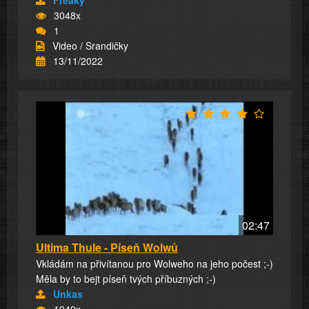
Freaky
3048x
1
Video / Srandičky
13/11/2022
02:47
Ultima Thule - Píseň Wolwů
Vkládám na přivítanou pro Wolweho na jeho počest ;-)
Měla by to bejt píseň tvých příbuzných ;-)
Unkas
1949x