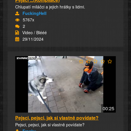
Chlupatí miláčci a jejich hrátky s lidmi.
FuckingHell
5767x
2
Video / Blééé
29/11/2024
00:25
Pejsci, pejsci, jak si vlastně povídate?
Pejsci, pejsci, jak si vlastně povídate?