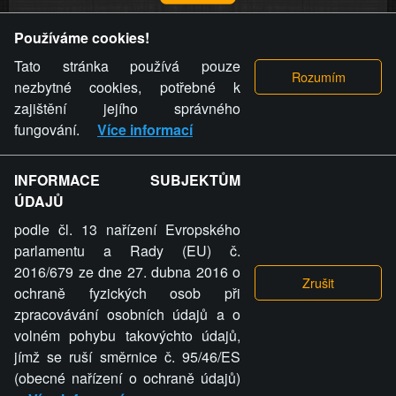
Provozovatel stránky si vyhrazuje právo odstranit fotografie,
Používáme cookies!
videa a komentáře. Osoba, které se toto opatření provozovatele
stránky týče, ani osoba, která umístila fotografii nebo video na
Tato stránka používá pouze
stránku, nemůže z důvodu odstranění fotografie, videa nebo
nezbytné cookies, potřebné k
komentáře pro výše uvedenou okolnost uplatnit vůči
zajištění jejího správného
provozovateli stránky žádný nárok na náhradu škody nebo
fungování.
Více informací
nemajetkové újmy.
INFORMACE SUBJEKTŮM
ZVRÁCENÝ.CZ - Svět není zvrácenej. To jen
ÚDAJŮ
ty lidi...
podle čl. 13 nařízení Evropského
parlamentu a Rady (EU) č.
2016/679 ze dne 27. dubna 2016 o
ochraně fyzických osob při
zpracovávání osobních údajů a o
ZVRÁCENÝ.CZ
volném pohybu takovýchto údajů,
jímž se ruší směrnice č. 95/46/ES
PRAVIDLA A PODMÍNKY
GDPR
COOKIES
(obecné nařízení o ochraně údajů)