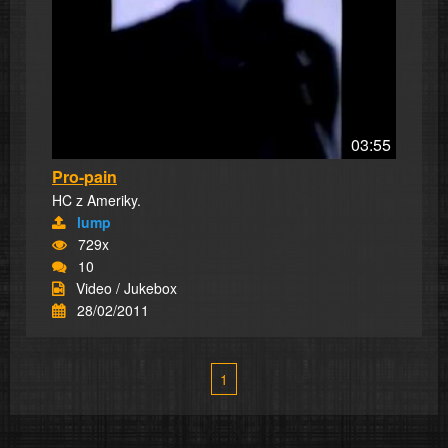
03:55
Pro-pain
HC z Ameriky.
lump
729x
10
Video / Jukebox
28/02/2011
1