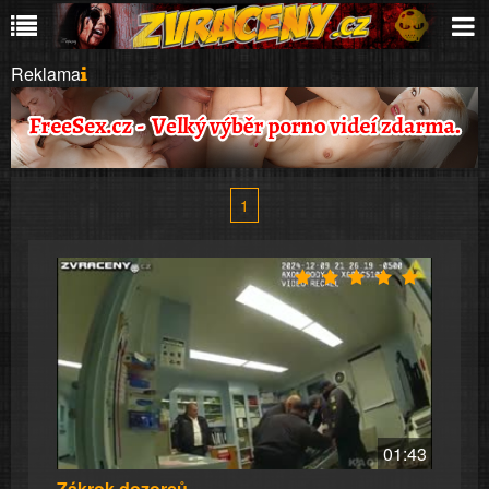
Reklama
1
01:43
Zákrok dozorců