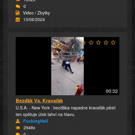
0
Video / Zbytky
13/06/2024
00:32
Bezďák Vs. Kravaťák
U.S.A. - New York : bezďáka napadne kravaťák pěstí
ten opětuje útok lahví na hlavu.
FuckingHell
2948x
0