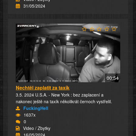
31/05/2024
00:54
Nechtěl zaplatit za taxík
3.5. 2024 U.S.A. - New York : bez zaplacení a
nakonec ještě na taxík několikrát černoch vystřelil.
FuckingHell
1637x
0
Video / Zbytky
16/05/2024