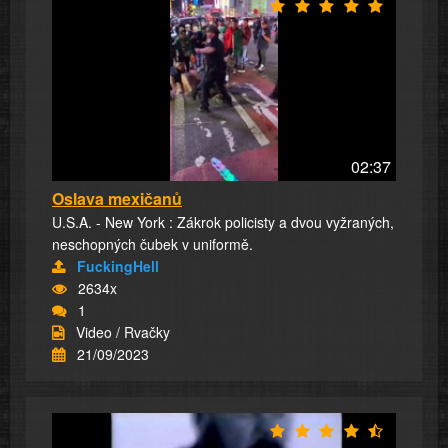
02:37
Oslava mexičanů
U.S.A. - New York : Zákrok policisty a dvou vyžraných,
neschopných čubek v uniformě.
FuckingHell
2634x
1
Video / Rvačky
21/09/2023