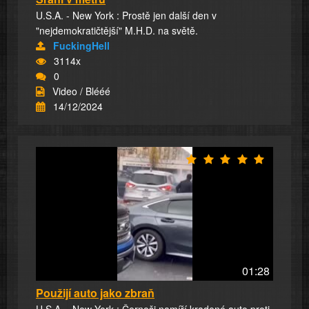
U.S.A. - New York : Prostě jen další den v
"nejdemokratičtější" M.H.D. na světě.
FuckingHell
3114x
0
Video / Blééé
14/12/2024
01:28
Použijí auto jako zbraň
U.S.A. - New York : Černoši namíří kradené auto proti