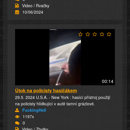
Video / Rvačky
10/06/2024
00:14
Útok na policisty hasičákem
29.5. 2024 U.S.A. - New York : hasící přístroj použijí
na policisty hlídkující v autě tamní grázlové.
FuckingHell
1197x
0
Video / Zbytky