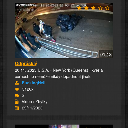
01:18
Odprásklý
20.11. 2023 U.S.A. - New York (Queens) : kvér a
černoch to nemůže nikdy dopadnout jinak.
FuckingHell
3126x
2
Video / Zbytky
29/11/2023