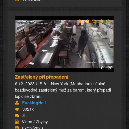
01:20
Zastřelený při přepadení
6.12. 2023 U.S.A. - New York (Manhattan) : úplně
bezdůvodně zastřelený muž za barem, který přepadl
lupič se zbraní.
FuckingHell
3021x
3
Video / Zbytky
07/12/2023