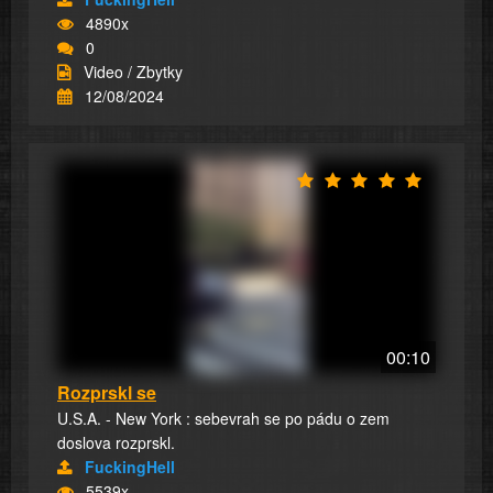
4890x
0
Video / Zbytky
12/08/2024
00:10
Rozprskl se
U.S.A. - New York : sebevrah se po pádu o zem
doslova rozprskl.
FuckingHell
5539x