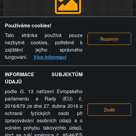
Provozovatel stránky si vyhrazuje právo odstranit fotografie,
Používáme cookies!
videa a komentáře. Osoba, které se toto opatření provozovatele
stránky týče, ani osoba, která umístila fotografii nebo video na
Tato stránka používá pouze
stránku, nemůže z důvodu odstranění fotografie, videa nebo
nezbytné cookies, potřebné k
komentáře pro výše uvedenou okolnost uplatnit vůči
zajištění jejího správného
provozovateli stránky žádný nárok na náhradu škody nebo
fungování.
Více informací
nemajetkové újmy.
INFORMACE SUBJEKTŮM
ZVRÁCENÝ.CZ - Svět není zvrácenej. To jen
ÚDAJŮ
ty lidi...
podle čl. 13 nařízení Evropského
parlamentu a Rady (EU) č.
2016/679 ze dne 27. dubna 2016 o
ochraně fyzických osob při
zpracovávání osobních údajů a o
ZVRÁCENÝ.CZ
volném pohybu takovýchto údajů,
jímž se ruší směrnice č. 95/46/ES
PRAVIDLA A PODMÍNKY
GDPR
COOKIES