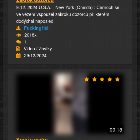
9.12. 2024 U.S.A. - New York (Oneida) : Černoch se
ve vězení vspouzel zákroku dozorců při kterém
dodýchal naposled.
FuckingHell
2618x
1
Video / Zbytky
29/12/2024
00:18
Sraní v metru