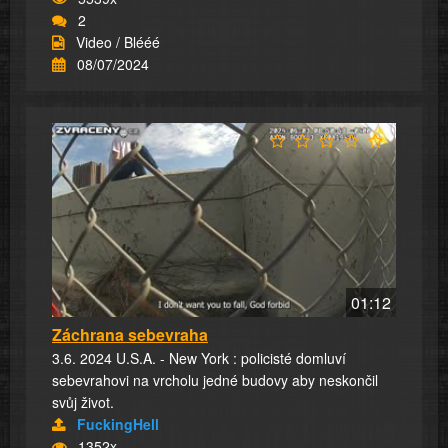
2
Video / Blééé
08/07/2024
01:12
Záchrana sebevraha
3.6. 2024 U.S.A. - New York : policisté domluví
sebevrahovi na vrcholu jedné budovy aby neskončil
svůj život.
FuckingHell
1352x