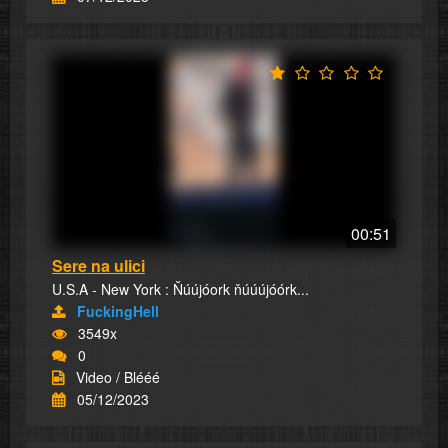
00:51
Sere na ulici
U.S.A - New York : Ňúújóork ňúúújóórk...
FuckingHell
3549x
0
Video / Blééé
05/12/2023