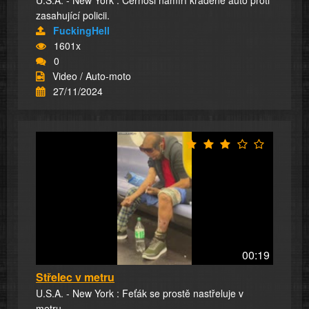
zasahující policii.
FuckingHell
1601x
0
Video / Auto-moto
27/11/2024
00:19
Střelec v metru
U.S.A. - New York : Feťák se prostě nastřeluje v
metru.