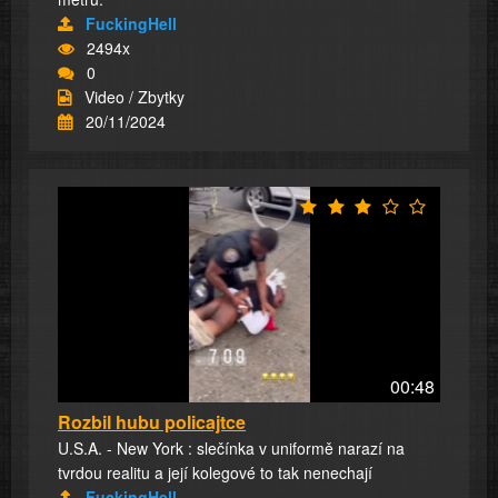
FuckingHell
2494x
0
Video / Zbytky
20/11/2024
00:48
Rozbil hubu policajtce
U.S.A. - New York : slečínka v uniformě narazí na
tvrdou realitu a její kolegové to tak nenechají
FuckingHell