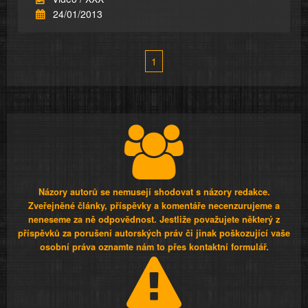
24/01/2013
1
Názory autorů se nemusejí shodovat s názory redakce.
Zveřejněné články, příspěvky a komentáře necenzurujeme a
neneseme za ně odpovědnost. Jestliže považujete některý z
příspěvků za porušení autorských práv či jinak poškozující vaše
osobní práva oznamte nám to přes kontaktní formulář.