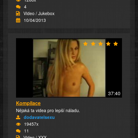
4
Video / Jukebox
10/04/2013
37:40
Kompilace
Nějaká ta videa pro lepší náladu.
dodavatelsexu
19457x
11
Video / XXX