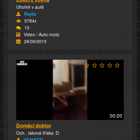
Uhořeli v autě
Rajda
5784x
10
Video / Auto-moto
29/09/2015
00:20
Domácí doktor
Och.. taková tříska :D
SCHATZI