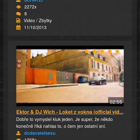
2272x
8
Video / Zbytky
11/10/2013
02:55
Ektor & DJ Wich - Loket z vokna (official vid...
Dobře to vymyslel kluk jeden. Je super, že někdo
konečně říká nahlas to, o čem jen ostatní sní.
dodavatelsexu
1268x