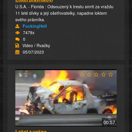
U.S.A. - Florida : Odsouzený k trestu smrti za vraždu
11 leté dívky a její ošetřovatelky, napadne loktem
svého právníka.
FuckingHell
7478x
0
Video / Rvačky
05/07/2023
00:57
Loket z vokna