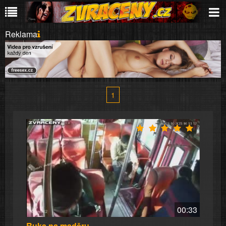
Reklama
1
00:33
Ruka na maděru