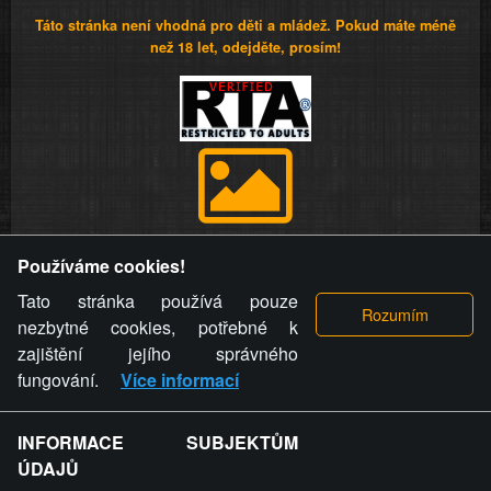
Táto stránka není vhodná pro děti a mládež. Pokud máte méně
než 18 let, odejděte, prosím!
Provozovatel stránky si vyhrazuje právo odstranit fotografie,
Používáme cookies!
videa a komentáře. Osoba, které se toto opatření provozovatele
stránky týče, ani osoba, která umístila fotografii nebo video na
Tato stránka používá pouze
stránku, nemůže z důvodu odstranění fotografie, videa nebo
nezbytné cookies, potřebné k
komentáře pro výše uvedenou okolnost uplatnit vůči
zajištění jejího správného
provozovateli stránky žádný nárok na náhradu škody nebo
fungování.
Více informací
nemajetkové újmy.
INFORMACE SUBJEKTŮM
ZVRÁCENÝ.CZ - Svět není zvrácenej. To jen
ÚDAJŮ