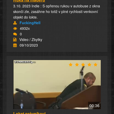
3.10. 2023 Indie : S opřenou rukou v autobuse z okna
skonči zle, zasáhne ho totiž v plné rychlosti venkovní
objekt do lokte.
FuckingHell
4932x
0
Video / Zbytky
09/10/2023
00:36
Loket právníkovi