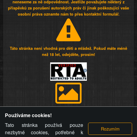
neneseme za ně odpovědnost. Jestliže považujete některý z
příspěvků za porušení autorských práv či jinak poškozující vaše
osobní práva oznamte nám to přes kontaktní formulář.
Táto stránka není vhodná pro děti a mládež. Pokud máte méně
než 18 let, odejděte, prosím!
Provozovatel stránky si vyhrazuje právo odstranit fotografie,
Používáme cookies!
videa a komentáře. Osoba, které se toto opatření provozovatele
stránky týče, ani osoba, která umístila fotografii nebo video na
Tato stránka používá pouze
stránku, nemůže z důvodu odstranění fotografie, videa nebo
nezbytné cookies, potřebné k
komentáře pro výše uvedenou okolnost uplatnit vůči