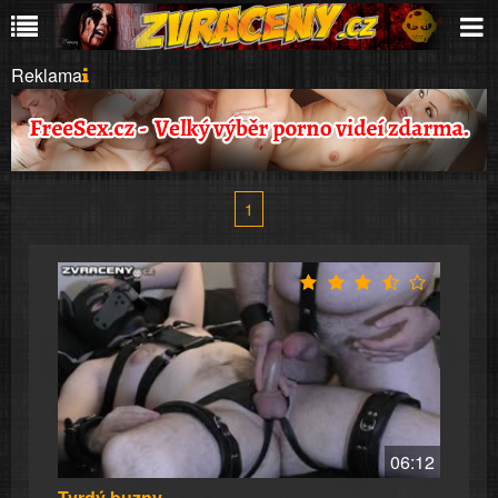
Reklama
1
06:12
Tvrdý buzny