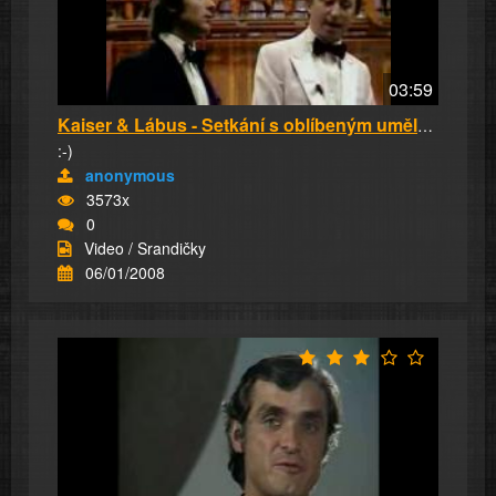
03:59
Kaiser & Lábus - Setkání s oblíbeným umělcem
:-)
anonymous
3573x
0
Video / Srandičky
06/01/2008