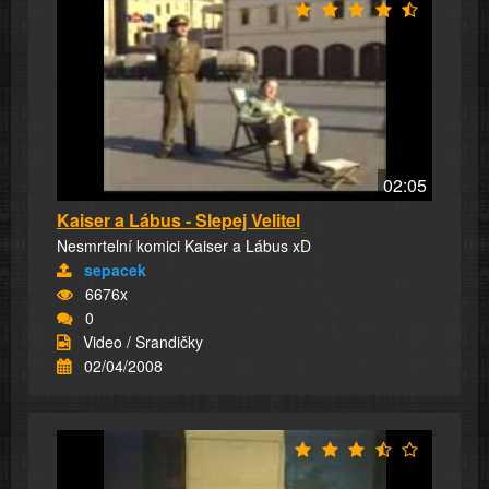
02:05
Kaiser a Lábus - Slepej Velitel
Nesmrtelní komici Kaiser a Lábus xD
sepacek
6676x
0
Video / Srandičky
02/04/2008