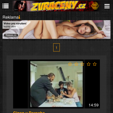
Reklama
1
14:59
Cigan v Porsche