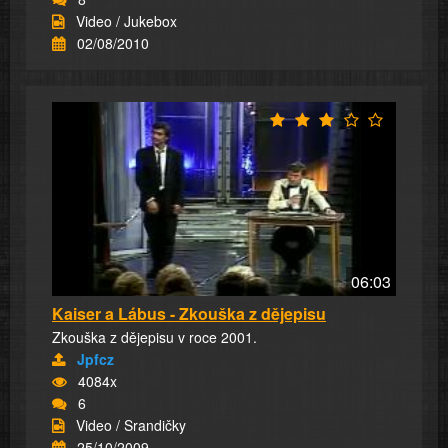
Video / Jukebox
02/08/2010
06:03
Kaiser a Lábus - Zkouška z dějepisu
Zkouška z dějepisu v roce 2001.
Jpfcz
4084x
6
Video / Srandičky
25/10/2009