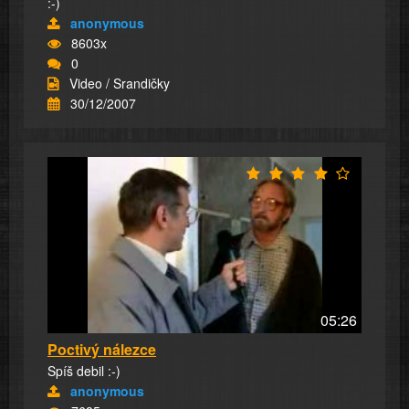
:-)
anonymous
8603x
0
Video / Srandičky
30/12/2007
05:26
Poctivý nálezce
Spíš debil :-)
anonymous