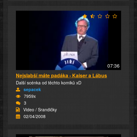
07:36
Nejslabší máte padáka - Kaiser a Lábus
Další scénka od těchto komiků xD
sepacek
7959x
3
Video / Srandičky
02/04/2008