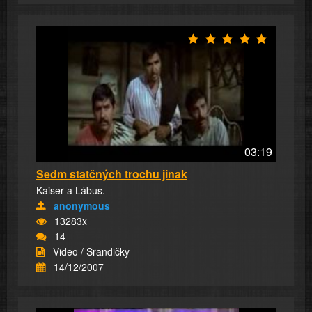
03:19
Sedm statčných trochu jinak
Kaiser a Lábus.
anonymous
13283x
14
Video / Srandičky
14/12/2007