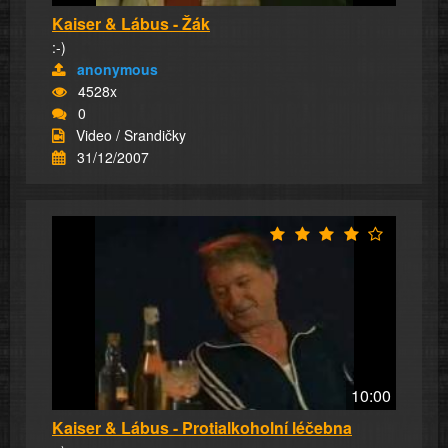
Kaiser & Lábus - Žák
:-)
anonymous
4528x
0
Video / Srandičky
31/12/2007
10:00
Kaiser & Lábus - Protialkoholní léčebna