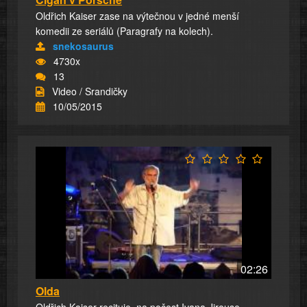
Oldřich Kaiser zase na výtečnou v jedné menší
komedii ze seriálů (Paragrafy na kolech).
snekosaurus
4730x
13
Video / Srandičky
10/05/2015
02:26
Olda