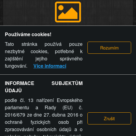
Provozovatel stránky si vyhrazuje právo odstranit fotografie,
Používáme cookies!
videa a komentáře. Osoba, které se toto opatření provozovatele
stránky týče, ani osoba, která umístila fotografii nebo video na
Tato stránka používá pouze
stránku, nemůže z důvodu odstranění fotografie, videa nebo
nezbytné cookies, potřebné k
komentáře pro výše uvedenou okolnost uplatnit vůči
zajištění jejího správného
provozovateli stránky žádný nárok na náhradu škody nebo
fungování.
Více informací
nemajetkové újmy.
INFORMACE SUBJEKTŮM
ZVRÁCENÝ.CZ - Svět není zvrácenej. To jen
ÚDAJŮ
ty lidi...
podle čl. 13 nařízení Evropského
parlamentu a Rady (EU) č.
2016/679 ze dne 27. dubna 2016 o
ochraně fyzických osob při
zpracovávání osobních údajů a o