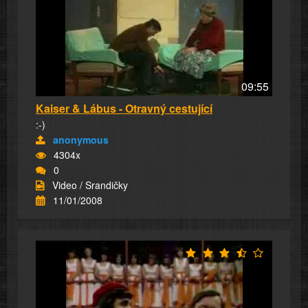
09:55
Kaiser & Lábus - Otravný cestující
:-)
anonymous
4304x
0
Video / Srandičky
11/01/2008