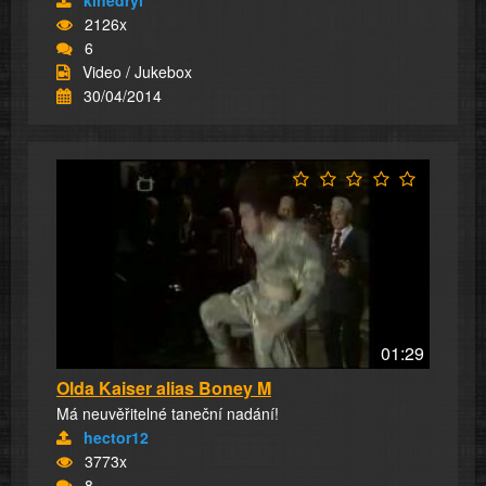
2126x
6
Video / Jukebox
30/04/2014
01:29
Olda Kaiser alias Boney M
Má neuvěřitelné taneční nadání!
hector12
3773x
8