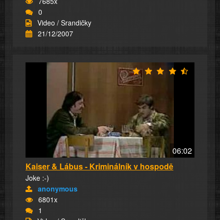
7685x
0
Video / Srandičky
21/12/2007
06:02
Kaiser & Lábus - Kriminálník v hospodě
Joke :-)
anonymous
6801x
1