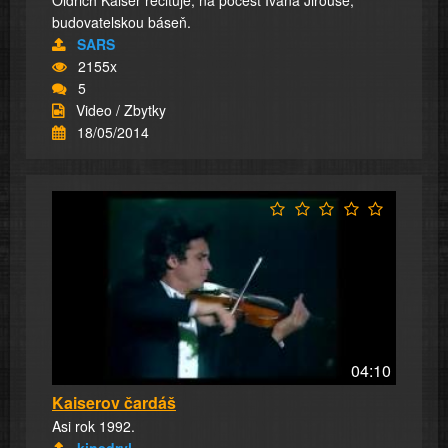
Oldřich Kaiser recituje, na počest Ivana Jirouse,
budovatelskou báseň.
SARS
2155x
5
Video / Zbytky
18/05/2014
04:10
Kaiserov čardáš
Asi rok 1992.
kinedryl