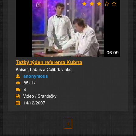
06:09
Težký týden referenta Kubrta
Kaiser, Lábus a Čulibrk v akci.
anonymous
8511x
4
Video / Srandičky
14/12/2007
1