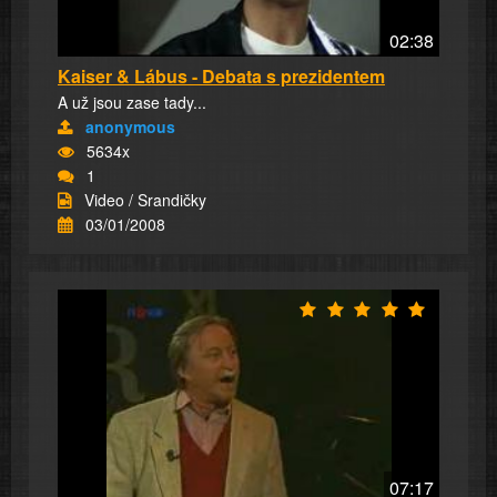
02:38
Kaiser & Lábus - Debata s prezidentem
A už jsou zase tady...
anonymous
5634x
1
Video / Srandičky
03/01/2008
07:17