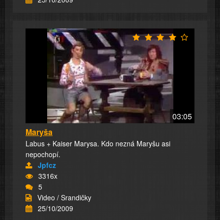
03:05
Maryša
Labus + Kaiser Marysa. Kdo nezná Maryšu asi
nepochopí.
Jpfcz
3316x
5
Video / Srandičky
25/10/2009