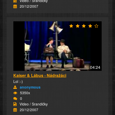
Video / Srandičky
20/12/2007
04:24
Kaiser & Lábus - Nádražáci
Lol :-)
anonymous
5350x
0
Video / Srandičky
20/12/2007