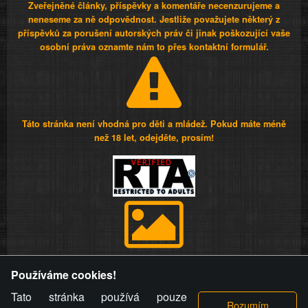
Zveřejněné články, příspěvky a komentáře necenzurujeme a
neneseme za ně odpovědnost. Jestliže považujete některý z
příspěvků za porušení autorských práv či jinak poškozující vaše
osobní práva oznamte nám to přes kontaktní formulář.
Táto stránka není vhodná pro děti a mládež. Pokud máte méně
než 18 let, odejděte, prosím!
Provozovatel stránky si vyhrazuje právo odstranit fotografie,
Používáme cookies!
videa a komentáře. Osoba, které se toto opatření provozovatele
stránky týče, ani osoba, která umístila fotografii nebo video na
Tato stránka používá pouze
stránku, nemůže z důvodu odstranění fotografie, videa nebo