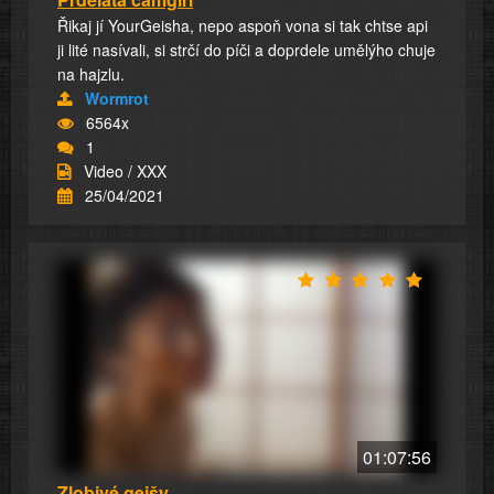
Řikaj jí YourGeisha, nepo aspoň vona si tak chtse api
ji lité nasívali, si strčí do píči a doprdele umělýho chuje
na hajzlu.
Wormrot
6564x
1
Video / XXX
25/04/2021
01:07:56
Zlobivé gejšy