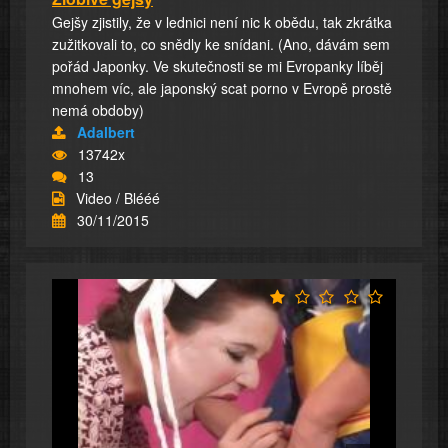
Gejšy zjistily, že v lednici není nic k obědu, tak zkrátka
zužitkovali to, co snědly ke snídani. (Ano, dávám sem
pořád Japonky. Ve skutečnosti se mi Evropanky líběj
mnohem víc, ale japonský scat porno v Evropě prostě
nemá obdoby)
Adalbert
13742x
13
Video / Blééé
30/11/2015