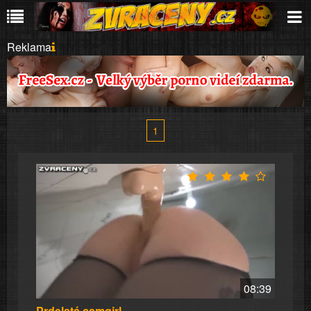
Reklama
1
08:39
Prdelatá camgirl