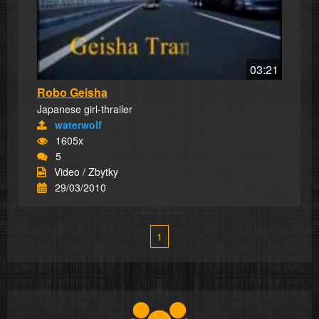
03:21
Robo Geisha
Japanese girl-thrailer
waterwolf
1605x
5
Video / Zbytky
29/03/2010
1