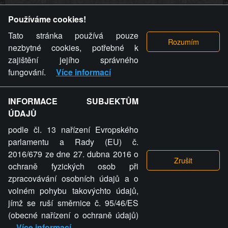
Provozovatel stránky si vyhrazuje právo odstranit fotografie,
Používáme cookies!
videa a komentáře. Osoba, které se toto opatření provozovatele
stránky týče, ani osoba, která umístila fotografii nebo video na
Tato stránka používá pouze
stránku, nemůže z důvodu odstranění fotografie, videa nebo
nezbytné cookies, potřebné k
komentáře pro výše uvedenou okolnost uplatnit vůči
zajištění jejího správného
provozovateli stránky žádný nárok na náhradu škody nebo
fungování.
Více informací
nemajetkové újmy.
INFORMACE SUBJEKTŮM
ZVRÁCENÝ.CZ - Svět není zvrácenej. To jen
ÚDAJŮ
ty lidi...
podle čl. 13 nařízení Evropského
parlamentu a Rady (EU) č.
2016/679 ze dne 27. dubna 2016 o
ochraně fyzických osob při
zpracovávání osobních údajů a o
ZVRÁCENÝ.CZ
volném pohybu takovýchto údajů,
jímž se ruší směrnice č. 95/46/ES
PRAVIDLA A PODMÍNKY
GDPR
COOKIES
(obecné nařízení o ochraně údajů)
Více informací