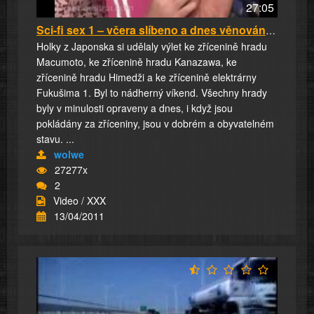
27:05
Sci-fi sex 1 – včera slíbeno a dnes věnováno ...
Holky z Japonska si udělaly výlet ke zřícenině hradu
Macumoto, ke zřícenině hradu Kanazawa, ke
zřícenině hradu Himedži a ke zřícenině elektrárny
Fukušima 1. Byl to nádherný víkend. Všechny hrady
byly v minulosti opraveny a dnes, i když jsou
pokládány za zříceniny, jsou v dobrém a obyvatelném
stavu. ...
wolwe
27277x
2
Video / XXX
13/04/2011