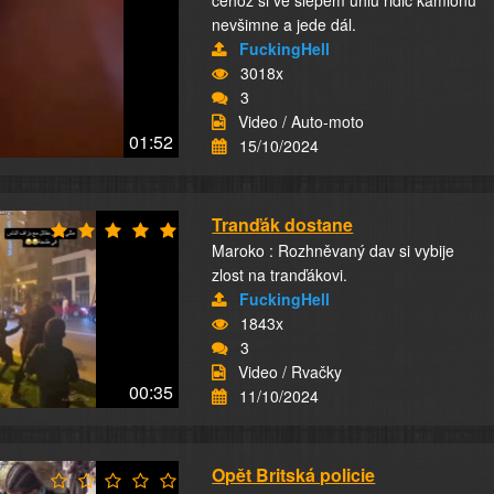
čehož si ve slepém úhlu řidič kamionu
nevšimne a jede dál.
FuckingHell
3018x
3
Video / Auto-moto
01:52
15/10/2024
Tranďák dostane
Maroko : Rozhněvaný dav si vybije
zlost na tranďákovi.
FuckingHell
1843x
3
Video / Rvačky
00:35
11/10/2024
Opět Britská policie