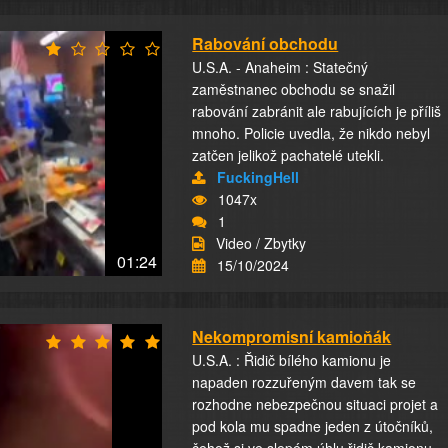
Rabování obchodu
U.S.A. - Anaheim : Statečný
zaměstnanec obchodu se snažil
rabování zabránit ale rabujících je příliš
mnoho. Policie uvedla, že nikdo nebyl
zatčen jelikož pachatelé utekli.
FuckingHell
1047x
1
Video / Zbytky
01:24
15/10/2024
Nekompromisní kamioňák
U.S.A. : Řidič bílého kamionu je
napaden rozzuřeným davem tak se
rozhodne nebezpečnou situaci projet a
pod kola mu spadne jeden z útočníků,