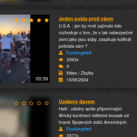
Jeden polda proti všem
U.S.A. : jen by mně zajímalo kdo
rozhoduje o tom, že v tak nebezpečné
zemi jako jsou státy, zasahuje kolikrát
policista sám ?
FuckingHell
2363x
0
Video / Zbytky
00:39
13/06/2024
Upálený davem
Haiti : záběry spíše připomínající
Africký kontinent viditelné kousek od
hranic Spojených států Amerických.
FuckingHell
3377x