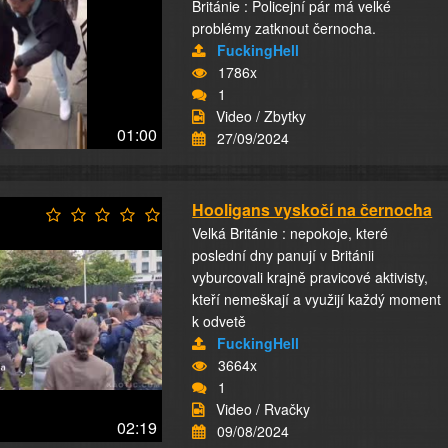
Británie : Policejní pár má velké
problémy zatknout černocha.
FuckingHell
1786x
1
Video / Zbytky
01:00
27/09/2024
Hooligans vyskočí na černocha
Velká Británie : nepokoje, které
poslední dny panují v Británii
vyburcovali krajně pravicové aktivisty,
kteří nemeškají a využijí každý moment
k odvetě
FuckingHell
3664x
1
Video / Rvačky
02:19
09/08/2024