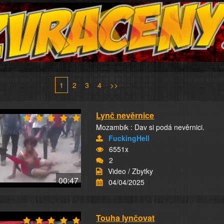
1
2
3
4
>>
Lynč nevěrnice
Mozambik : Dav si podá nevěrnici.
FuckingHell
6551x
2
Video / Zbytky
00:47
04/04/2025
Touha lynčovat