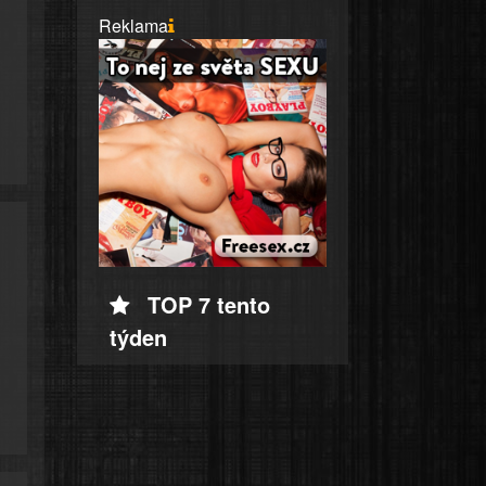
Reklama
TOP 7 tento
týden