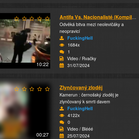
Antifa Vs. Nacionalisté (Kompilace)
Odvěká bitva mezi neolevičáky a
neopravicí
FuckingHell
1684x
1
Video / Rvačky
10:22
31/07/2024
Zlynčovaný zloděj
Kamerun : černošský zloděj je
zlynčovaný k smrti davem
FuckingHell
4122x
0
Video / Blééé
00:27
25/07/2024