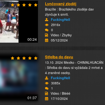
Lynčovaný zloděj
Brazílie : Brazilského zloděje dav
zlynčuje k smrti.
FuckingHell
2916x
0
Video / Zbytky
00:24
05/12/2024
Střelba do davu
13.10. 2024 Mexiko - CHIMALHUACÁN
: Střelba do davu si vyžádala 2 mrtvé a
4 zraněné osoby.
FuckingHell
3085x
1
Video / Blééé
01:37
17/10/2024