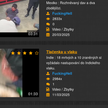
Mexiko : Rozhněvaný dav a dva
zlodějíčci.
FuckingHell
2833x
0
Video / Zbytky
03:31
20/03/2025
Tlačenka u vlaku
Indie : 18 mrtvých a 10 zraněných si
vyžádalo nastupování do Indického
vlaku.
FuckingHell
2984x
1
Video / Zbytky
01:33
11/03/2025