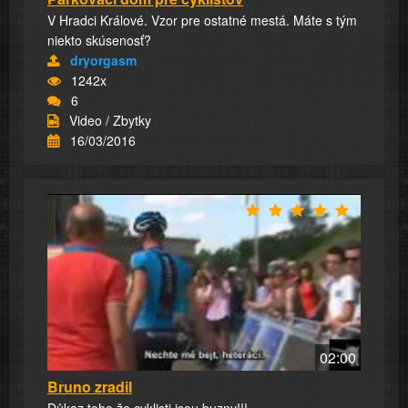
V Hradci Králové. Vzor pre ostatné mestá. Máte s tým
niekto skúsenosť?
dryorgasm
1242x
6
Video / Zbytky
16/03/2016
02:00
Bruno zradil
Důkaz toho že cyklisti jsou buzny!!!