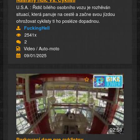
U.S.A. : Řidič bílého osobního vozu je rozhěván
situací, která panuje na cestě a začne svou jízdou
ohrožovat cyklisty ti ho posléze dopadnou.
FuckingHell
2541x
2
Video / Auto-moto
09/01/2025
02:58
Parkovací dom pre cyklistov