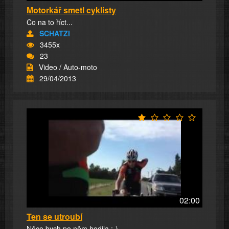
Motorkář smetl cyklisty
Co na to říct...
SCHATZI
3455x
23
Video / Auto-moto
29/04/2013
02:00
Ten se utroubí
Něco bych po něm hodila :-)