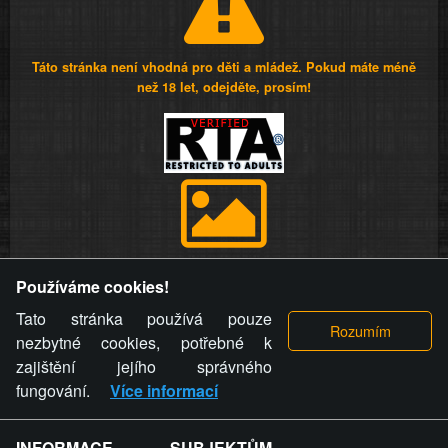
Táto stránka není vhodná pro děti a mládež. Pokud máte méně
než 18 let, odejděte, prosím!
Provozovatel stránky si vyhrazuje právo odstranit fotografie,
Používáme cookies!
videa a komentáře. Osoba, které se toto opatření provozovatele
stránky týče, ani osoba, která umístila fotografii nebo video na
Tato stránka používá pouze
stránku, nemůže z důvodu odstranění fotografie, videa nebo
nezbytné cookies, potřebné k
komentáře pro výše uvedenou okolnost uplatnit vůči
zajištění jejího správného
provozovateli stránky žádný nárok na náhradu škody nebo
fungování.
Více informací
nemajetkové újmy.
INFORMACE SUBJEKTŮM