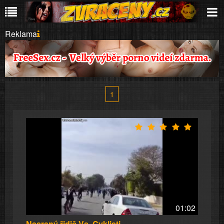
Reklama
1
01:02
Nasraný řidič Vs. Cyklisti