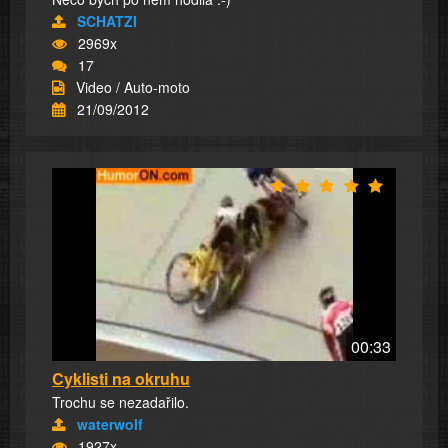
SCHATZI
2969x
17
Video / Auto-moto
21/09/2012
00:33
Cyklisti na okruhu
Trochu se nezadařilo.
waterwolf
1927x