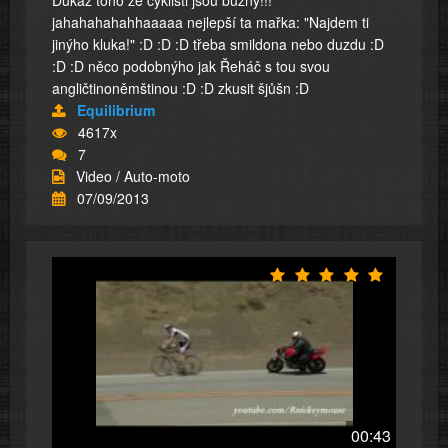
jahahahahahhaaaaa nejlepší ta mařka: "Najdem ti
jinýho kluka!" :D :D :D třeba smildona nebo duzdu :D
:D :D něco podobnýho jak Řeháč s tou svou
angličtinoněmštinou :D :D zkusit šjůšn :D
Equilibrium
4617x
7
Video / Auto-moto
07/09/2013
00:43