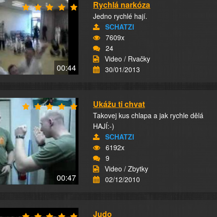
Rychlá narkóza
Jedno rychlé hají.
SCHATZI
7609x
24
Video / Rvačky
00:44
30/01/2013
Ukážu ti chvat
Takovej kus chlapa a jak rychle dělá
HAJÍ:-)
SCHATZI
6192x
9
Video / Zbytky
00:47
02/12/2010
Judo