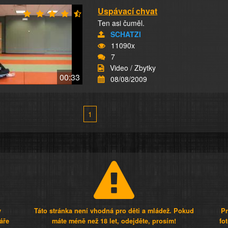
Uspávací chvat
Ten asi čuměl.
SCHATZI
11090x
7
Video / Zbytky
00:33
08/08/2009
1
y
Táto stránka není vhodná pro děti a mládež. Pokud
Pr
áře
máte méně než 18 let, odejděte, prosím!
fo