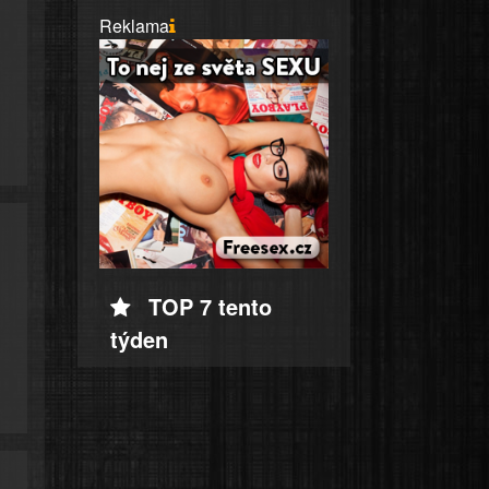
Reklama
TOP 7 tento
týden