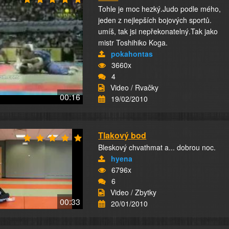
Tohle je moc hezký.Judo podle mého,
jeden z nejlepších bojových sportů.
umíš, tak jsi nepřekonatelný.Tak jako
mistr Toshihiko Koga.
pokahontas
3660x
4
Video / Rvačky
00:16
19/02/2010
Tlakový bod
Bleskový chvathmat a... dobrou noc.
hyena
6796x
6
Video / Zbytky
00:33
20/01/2010