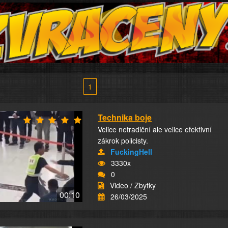
1
Technika boje
Velice netradiční ale velice efektivní
zákrok policisty.
FuckingHell
3330x
0
Video / Zbytky
00:10
26/03/2025