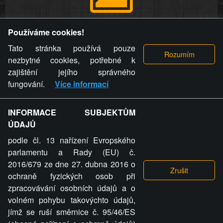
Provozovatel stránky si vyhrazuje právo odstranit fotografie,
Používáme cookies!
videa a komentáře. Osoba, které se toto opatření provozovatele
stránky týče, ani osoba, která umístila fotografii nebo video na
Tato stránka používá pouze
stránku, nemůže z důvodu odstranění fotografie, videa nebo
nezbytné cookies, potřebné k
komentáře pro výše uvedenou okolnost uplatnit vůči
zajištění jejího správného
provozovateli stránky žádný nárok na náhradu škody nebo
fungování.
Více informací
nemajetkové újmy.
INFORMACE SUBJEKTŮM
ZVRÁCENÝ.CZ - Svět není zvrácenej. To jen
ÚDAJŮ
ty lidi...
podle čl. 13 nařízení Evropského
parlamentu a Rady (EU) č.
2016/679 ze dne 27. dubna 2016 o
ochraně fyzických osob při
zpracovávání osobních údajů a o
ZVRÁCENÝ.CZ
volném pohybu takovýchto údajů,
jímž se ruší směrnice č. 95/46/ES
PRAVIDLA A PODMÍNKY
GDPR
COOKIES