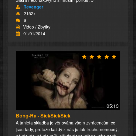
Sakra něco takovýho si musím pořídit :D
Revenger
2152x
6
Video / Zbytky
01/01/2014
05:13
Bong-Ra - SickSickSick
A tahleta skladba je věnována všem zvrácencům co
jsou tady, protože každý z nás je tak trochu nemocný,
někdo víc, někdo míň, někdo třeba vůbec, jako např.