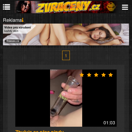
Reklama
1
01:03
Zhuluje se přes pindu