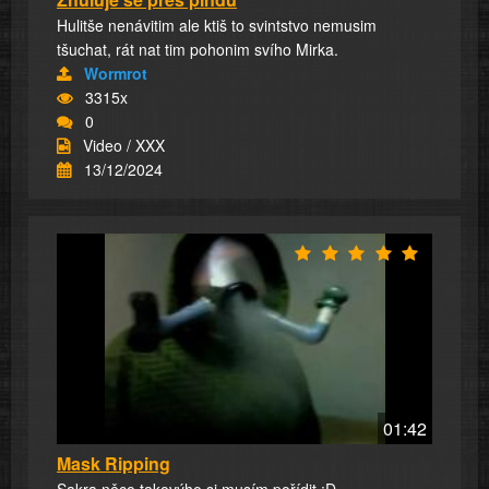
Hulitše nenávitim ale ktiš to svintstvo nemusim
tšuchat, rát nat tim pohonim svího Mirka.
Wormrot
3315x
0
Video / XXX
13/12/2024
01:42
Mask Ripping