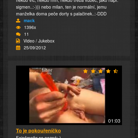
sigmen..:-))) nebo milan, ten je normální, jemu
manželka doma peče dorty s palačinek..:-DDD
mack
1396x
11
Video / Jukebox
25/09/2012
01:03
To je pokouřeníčko
Fajnšmejkr se pozná:-)