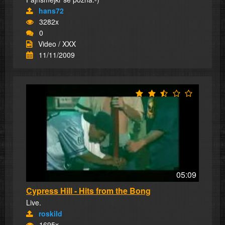
hans72
3282x
0
Video / XXX
11/11/2009
05:09
Cypress Hill - Hits from the Bong
Live.
roskild
1695x