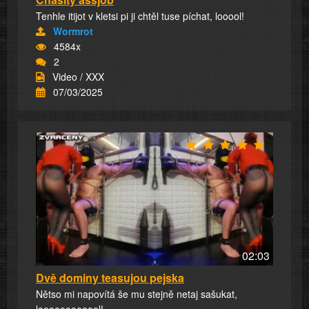
Tenhle itijot v kletsi pi ji chtěl tuse píchat, looool!
Wormrot
4584x
2
Video / XXX
07/03/2025
02:03
Dvě dominy teasujou pejska
Nětso mi napovítá še mu stejně netaj sašukat,