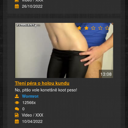
26/10/2022
13:08
Tření péra o holou kundu
No, pitšo vole konetšně koot peso!
Wormrot
12566x
0
Video / XXX
10/04/2022