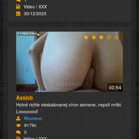
Video / XXX
30/12/2023
00:54
Assjob
Hotně richle vieskalovanej víron semene, nepoli mrtki.
Loooooool!
Wormrot
9179x
0
Video / XXX