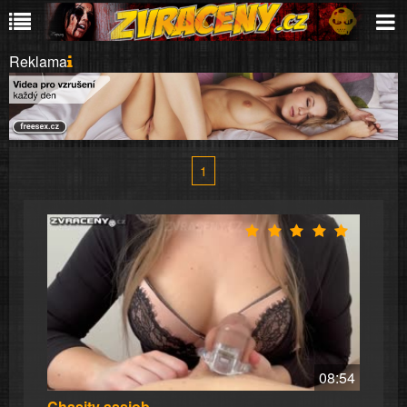
Reklama
1
08:54
Chasity assjob