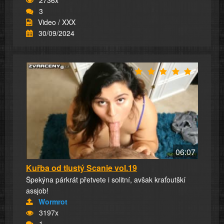
3
Video / XXX
30/09/2024
06:07
Kuřba od tlustý Scanie vol.19
Špekýna párkrát přetvete i solitní, avšak kraťoutškí
assjob!
Wormrot
3197x
1