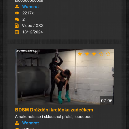
loooooooooool!
Wormrot
2217x
2
Video / XXX
13/12/2024
07:06
BDSM Dráždění kreténka zadečkem
A nakonets se i sklousnul přetsi, loooooool!
Wormrot
2736x