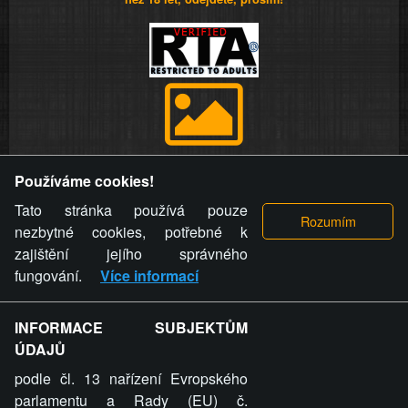
Provozovatel stránky si vyhrazuje právo odstranit fotografie,
Používáme cookies!
videa a komentáře. Osoba, které se toto opatření provozovatele
stránky týče, ani osoba, která umístila fotografii nebo video na
Tato stránka používá pouze
stránku, nemůže z důvodu odstranění fotografie, videa nebo
nezbytné cookies, potřebné k
komentáře pro výše uvedenou okolnost uplatnit vůči
zajištění jejího správného
provozovateli stránky žádný nárok na náhradu škody nebo
fungování.
Více informací
nemajetkové újmy.
INFORMACE SUBJEKTŮM
ZVRÁCENÝ.CZ - Svět není zvrácenej. To jen
ÚDAJŮ
ty lidi...
podle čl. 13 nařízení Evropského
parlamentu a Rady (EU) č.