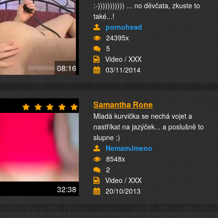
:-))))))))))) ... no děvčata, zkuste to
také...!
pornohead
24395x
5
Video / XXX
08:16
03/11/2014
Samantha Rone
Mladá kurvička se nechá vojet a
nastříkat na jazýček... a poslušně to
slupne :)
NemamJmeno
8548x
2
Video / XXX
32:38
20/10/2013