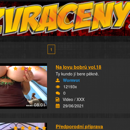
1
Na lovu bobrů vol.18
Ty kundo jí bere pěkně.
Wormrot
12193x
0
Video / XXX
08:01
29/06/2021
Předporodní příprava