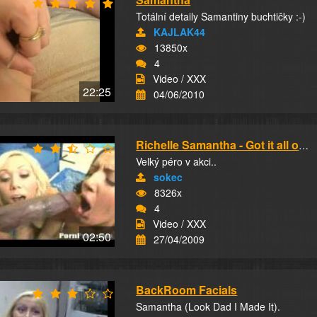
Totální detaily Samantiny buchtičky :-)
KAJLAK44
13850x
4
Video / XXX
22:25
04/06/2010
Richelle Samantha - Got it all on their faces
Velký péro v akci..
sokec
8326x
4
Video / XXX
02:50
27/04/2009
BackRoom Facials
Samantha (Look Dad I Made It).