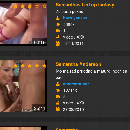
Samanthas tied up fantasy
Ze zadu pěkně...
bazylysek69
5660x
1
Video / XXX
04:15
15/11/2011
Samantha Anderson
Kto ma rad prirodne a mature, nech sa
paci!
commonuser
13714x
5
Video / XXX
25:41
29/09/2010
Samantha