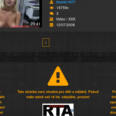
tlumic1977
18759x
2
Video / XXX
29:41
12/07/2008
1
y
Táto stránka není vhodná pro děti a mládež. Pokud
Pr
áře
máte méně než 18 let, odejděte, prosím!
fo
t.
opa
šení
umí
ní
dův