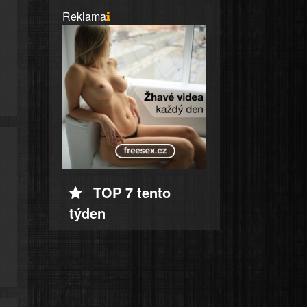
Reklama
TOP 7 tento
týden