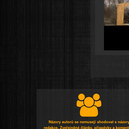
Názory autorů se nemusejí shodovat s názor
redakce. Zveřejněné články, příspěvky a koment