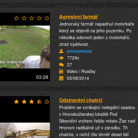
Agresivní farmář
Jednoruký farmář napadnul motorkáře
který se objevili na jeho pozemku. Po
několika úderech jeden z motorkářů..
ztratí trpělivost.
anonymous
7729x
27
Video / Rvačky
03:28
03/08/2014
Odstranění chatrčí
Problém se vznikající nelegální osadou
v Hronskožiarskej lokalitě Pod
Šibeniční vrchem řešilo město Žiar nad
Hronom radikálně už v zárodku. Tři
chatrče, v nichž žilo téměř deset lidí