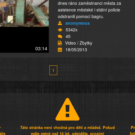
dnes ráno zaměstnanci města za
asistence městské i státní policie
odstranili pomocí bagru.
anonymous
5342x
45
Video / Zbytky
03:14
18/05/2013
1
y
Táto stránka není vhodná pro děti a mládež. Pokud
Pr
áře
máte méně než 18 let, odejděte, prosím!
fo