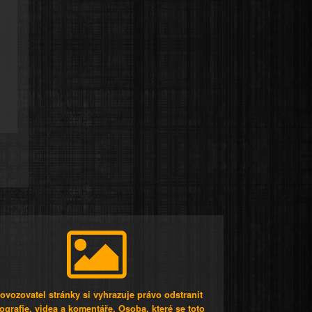
ovozovatel stránky si vyhrazuje právo odstranit
tografie, videa a komentáře. Osoba, které se toto