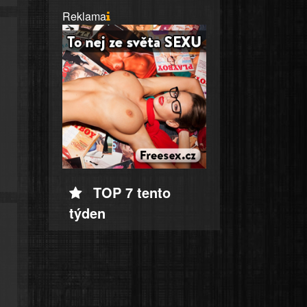
Reklama
TOP 7 tento
týden