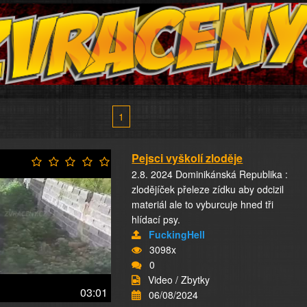
1
Pejsci vyškolí zloděje
2.8. 2024 Dominikánská Republika :
zlodějíček přeleze zídku aby odcizil
materiál ale to vyburcuje hned tři
hlídací psy.
FuckingHell
3098x
0
Video / Zbytky
03:01
06/08/2024