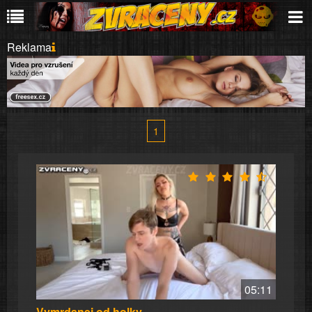
Reklama
1
05:11
Vymrdanej od holky