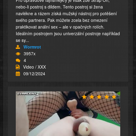
Pro opravdové fajnšmejkry je však zde Strap On,
nebo-li postroj s dildem. Tento postroj si žena
navlékne a rázem získá mužský nástroj pro potěšení
svého partnera. Pak můžete zcela bez omezení
praktikovat anální sex – ale v opačných rolích.
Ideálním postrojem jsou univerzální postroje například
se sy...
Wormrot
3957x
4
Video / XXX
09/12/2024