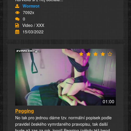
Wormrot
7092x
0
Video / XXX
15/03/2022
01:00
Pegging
No tak pro jednou dáme tzv. normální popisek podle
pravidel českého vymrdaného pravopisu, tak další
bude až zas za rok, loool! Pegging (někdy též bend