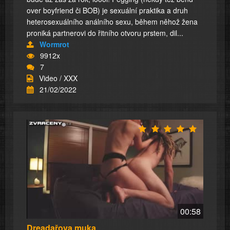
over boyfriend či BOB) je sexuální praktika a druh
heterosexuálního análního sexu, během něhož žena
proniká partnerovi do řitního otvoru prstem, dil...
Wormrot
9912x
7
Video / XXX
21/02/2022
00:58
Dreadařova muka