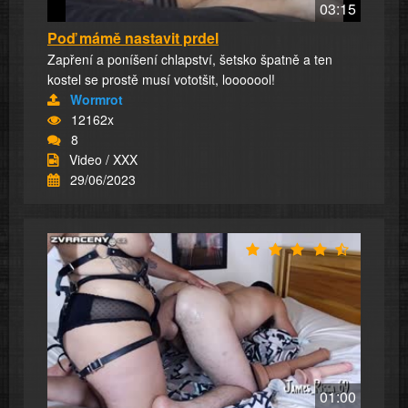
03:15
Poď mámě nastavit prdel
Zapření a poníšení chlapství, šetsko špatně a ten
kostel se prostě musí vototšit, looooool!
Wormrot
12162x
8
Video / XXX
29/06/2023
01:00