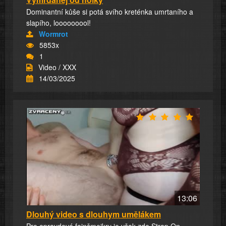
Dominantní kůše si potá svího kreténka umrtaního a
slapího, looooooool!
Wormrot
5853x
1
Video / XXX
14/03/2025
13:06
Dlouhý video s dlouhym umělákem