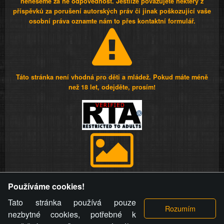
neneseme za ně odpovědnost. Jestliže považujete některý z
příspěvků za porušení autorských práv či jinak poškozující vaše
osobní práva oznamte nám to přes kontaktní formulář.
Táto stránka není vhodná pro děti a mládež. Pokud máte méně
než 18 let, odejděte, prosím!
Provozovatel stránky si vyhrazuje právo odstranit fotografie,
Používáme cookies!
videa a komentáře. Osoba, které se toto opatření provozovatele
stránky týče, ani osoba, která umístila fotografii nebo video na
Tato stránka používá pouze
stránku, nemůže z důvodu odstranění fotografie, videa nebo
nezbytné cookies, potřebné k
komentáře pro výše uvedenou okolnost uplatnit vůči