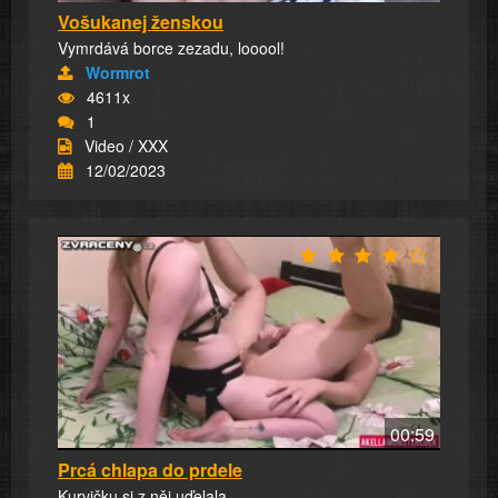
Vošukanej ženskou
Vymrdává borce zezadu, looool!
Wormrot
4611x
1
Video / XXX
12/02/2023
00:59
Prcá chlapa do prdele
Kurvičku si z něj uďelala...