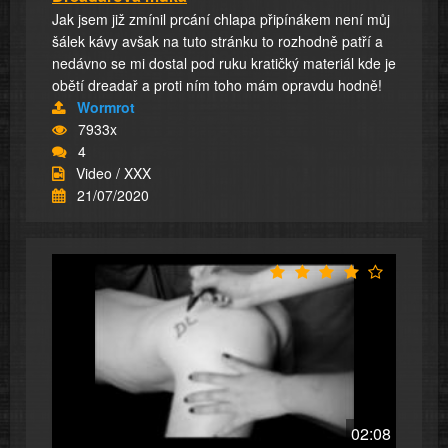
Jak jsem již zmínil prcání chlapa připínákem není můj
šálek kávy avšak na tuto stránku to rozhodně patří a
nedávno se mi dostal pod ruku kratičký materiál kde je
obětí dreadař a proti ním toho mám opravdu hodně!
Wormrot
7933x
4
Video / XXX
21/07/2020
02:08