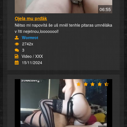
06:55
Ojela mu prďák
Nětso mi napovítá še uš mněl tenhle pitaras umněláka
v řiti nejetnou,loooooool!
Wormrot
2742x
3
Video / XXX
15/11/2024