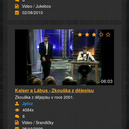
Video / Jukebox
02/08/2010
06:03
Kaiser a Lábus - Zkouška z dějepisu
Zkouška z dějepisu v roce 2001.
Jpfcz
4084x
6
Video / Srandičky
25/10/2009