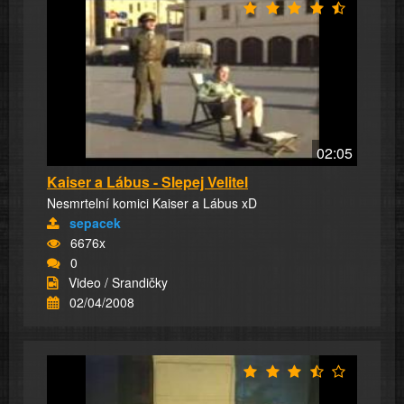
02:05
Kaiser a Lábus - Slepej Velitel
Nesmrtelní komici Kaiser a Lábus xD
sepacek
6676x
0
Video / Srandičky
02/04/2008