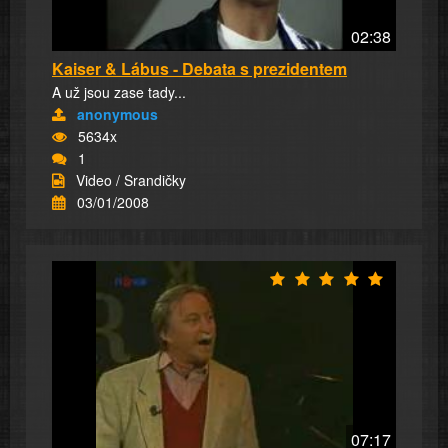
02:38
Kaiser & Lábus - Debata s prezidentem
A už jsou zase tady...
anonymous
5634x
1
Video / Srandičky
03/01/2008
07:17