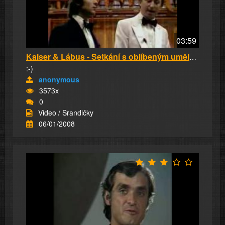
03:59
Kaiser & Lábus - Setkání s oblíbeným umělcem
:-)
anonymous
3573x
0
Video / Srandičky
06/01/2008