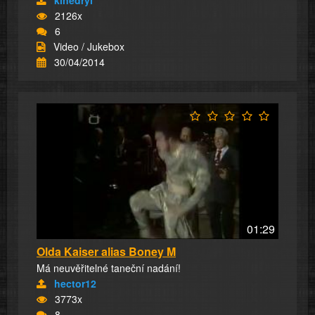
2126x
6
Video / Jukebox
30/04/2014
01:29
Olda Kaiser alias Boney M
Má neuvěřitelné taneční nadání!
hector12
3773x
8