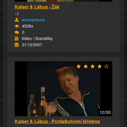
Kaiser & Lábus - Žák
:-)
anonymous
4528x
0
Video / Srandičky
31/12/2007
10:00
Kaiser & Lábus - Protialkoholní léčebna