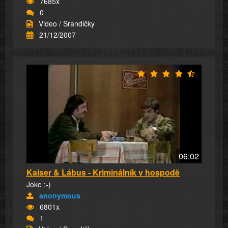
7685x
0
Video / Srandičky
21/12/2007
06:02
Kaiser & Lábus - Kriminálník v hospodě
Joke :-)
anonymous
6801x
1