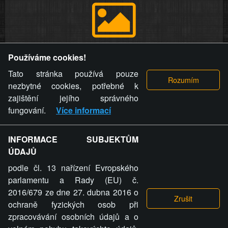
Provozovatel stránky si vyhrazuje právo odstranit fotografie,
Používáme cookies!
videa a komentáře. Osoba, které se toto opatření provozovatele
stránky týče, ani osoba, která umístila fotografii nebo video na
Tato stránka používá pouze
stránku, nemůže z důvodu odstranění fotografie, videa nebo
nezbytné cookies, potřebné k
komentáře pro výše uvedenou okolnost uplatnit vůči
zajištění jejího správného
provozovateli stránky žádný nárok na náhradu škody nebo
fungování.
Více informací
nemajetkové újmy.
INFORMACE SUBJEKTŮM
ZVRÁCENÝ.CZ - Svět není zvrácenej. To jen
ÚDAJŮ
ty lidi...
podle čl. 13 nařízení Evropského
parlamentu a Rady (EU) č.
2016/679 ze dne 27. dubna 2016 o
ochraně fyzických osob při
zpracovávání osobních údajů a o