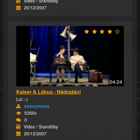
Video / Srandičky
20/12/2007
04:24
Kaiser & Lábus - Nádražáci
Lol :-)
anonymous
5350x
0
Video / Srandičky
20/12/2007