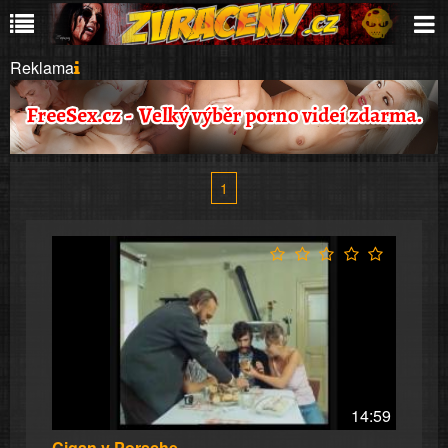
Reklama
1
14:59
Cigan v Porsche