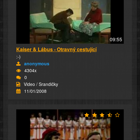
09:55
Kaiser & Lábus - Otravný cestující
:-)
anonymous
4304x
0
Video / Srandičky
11/01/2008