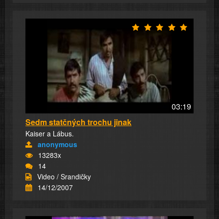
03:19
Sedm statčných trochu jinak
Kaiser a Lábus.
anonymous
13283x
14
Video / Srandičky
14/12/2007