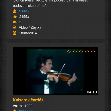
Oldřich Kaiser recituje, na počest Ivana Jirouse,
budovatelskou báseň.
SARS
2155x
5
Video / Zbytky
18/05/2014
04:10
Kaiserov čardáš
Asi rok 1992.
kinedryl