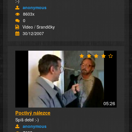
:-)
anonymous
8603x
0
Video / Srandičky
30/12/2007
05:26
Poctivý nálezce
Spíš debil :-)
anonymous