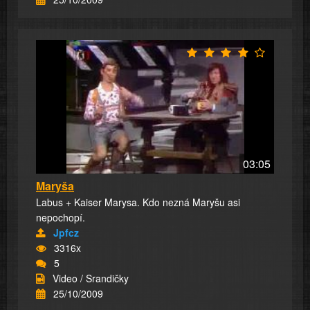
03:05
Maryša
Labus + Kaiser Marysa. Kdo nezná Maryšu asi
nepochopí.
Jpfcz
3316x
5
Video / Srandičky
25/10/2009