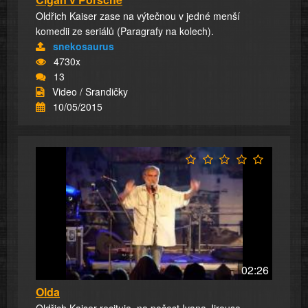
Oldřich Kaiser zase na výtečnou v jedné menší
komedii ze seriálů (Paragrafy na kolech).
snekosaurus
4730x
13
Video / Srandičky
10/05/2015
02:26
Olda