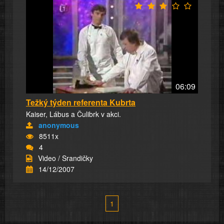
06:09
Težký týden referenta Kubrta
Kaiser, Lábus a Čulibrk v akci.
anonymous
8511x
4
Video / Srandičky
14/12/2007
1