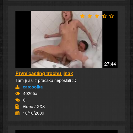
27:44
První casting trochu jinak
Tam jí asi z pracáku neposlali :D
carcoolka
40205x
8
Video / XXX
10/10/2009