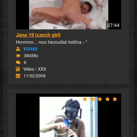
27:44
Jane 19 (czech girl)
Hmmmm... moc hezoučká holčina :-*
Kill485
38458x
6
Video / XXX
11/02/2009