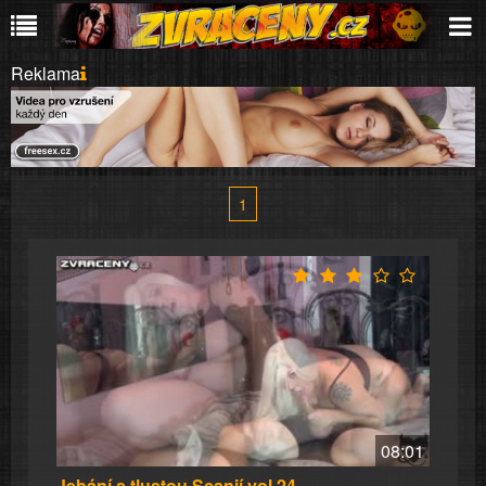
Reklama
1
08:01
Jebání s tlustou Scanií vol.24