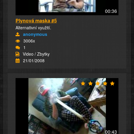
00:36
Plynová maska #5
Alternativní využití.
anonymous
3006x
1
Video / Zbytky
21/01/2008
00:43