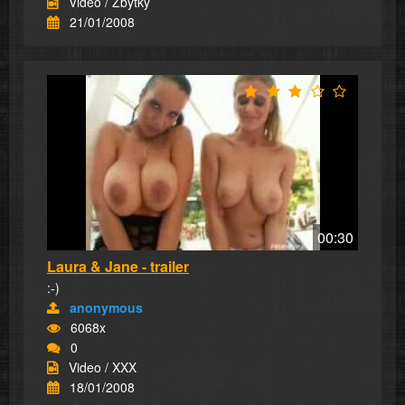
Video / Zbytky
21/01/2008
00:30
Laura & Jane - trailer
:-)
anonymous
6068x
0
Video / XXX
18/01/2008