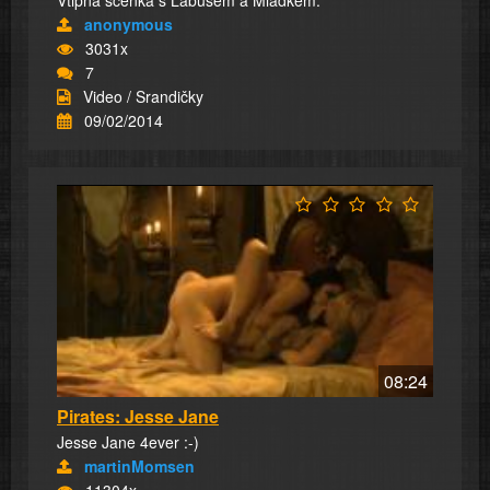
Vtipná scénka s Lábusem a Mládkem.
anonymous
3031x
7
Video / Srandičky
09/02/2014
08:24
Pirates: Jesse Jane
Jesse Jane 4ever :-)
martinMomsen
11304x