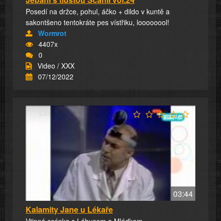
Posedí na držce, pohul, áčko + dildo v kuntě a
sakontšeno tentokráte pes vístřiku, loooooool!
Wormrot
4407x
0
Video / XXX
07/12/2022
03:44
Kalamity Jane u Lékaře