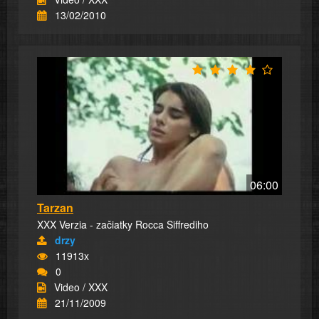
13/02/2010
06:00
Tarzan
XXX Verzia - začiatky Rocca Siffrediho
drzy
11913x
0
Video / XXX
21/11/2009