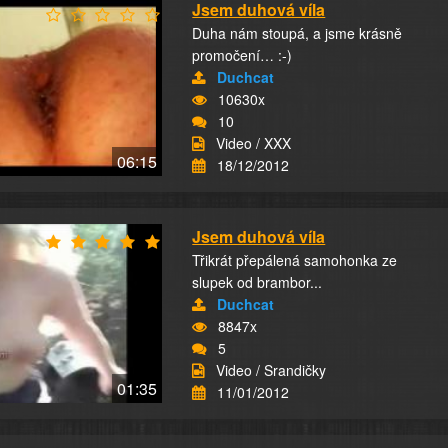
Jsem duhová víla
Duha nám stoupá, a jsme krásně
promočení… :-)
Duchcat
10630x
10
Video / XXX
06:15
18/12/2012
Jsem duhová víla
Třikrát přepálená samohonka ze
slupek od brambor...
Duchcat
8847x
5
Video / Srandičky
01:35
11/01/2012