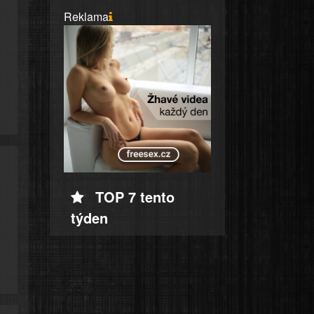
Reklama
TOP 7 tento
týden