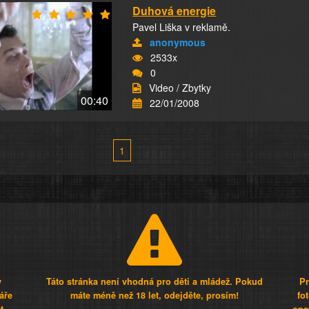
Duhová energie
Pavel Liška v reklamě.
anonymous
2533x
0
Video / Zbytky
00:40
22/01/2008
1
y
Táto stránka není vhodná pro děti a mládež. Pokud
Pr
áře
máte méně než 18 let, odejděte, prosím!
fo