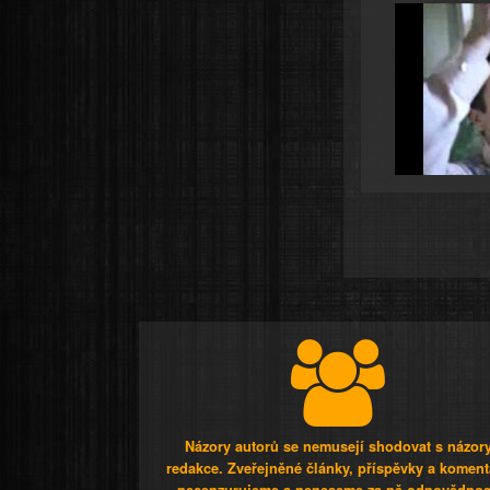
Názory autorů se nemusejí shodovat s názor
redakce. Zveřejněné články, příspěvky a koment