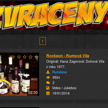
1
Rockson - Rumová Víla
Originál: Hana Zagorová: Duhová Víla
z roku 1977.
Hundass
992x
2
Video / Jukebox
02:30
18/01/2016