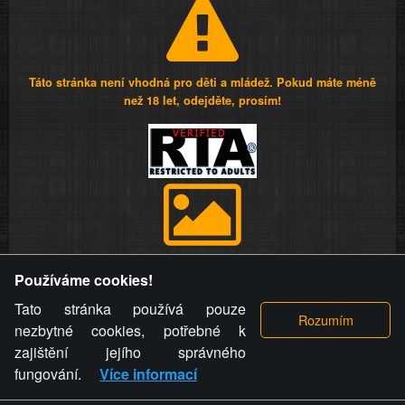
Táto stránka není vhodná pro děti a mládež. Pokud máte méně
než 18 let, odejděte, prosím!
Provozovatel stránky si vyhrazuje právo odstranit fotografie,
Používáme cookies!
videa a komentáře. Osoba, které se toto opatření provozovatele
stránky týče, ani osoba, která umístila fotografii nebo video na
Tato stránka používá pouze
stránku, nemůže z důvodu odstranění fotografie, videa nebo
nezbytné cookies, potřebné k
komentáře pro výše uvedenou okolnost uplatnit vůči
zajištění jejího správného
provozovateli stránky žádný nárok na náhradu škody nebo
fungování.
Více informací
nemajetkové újmy.