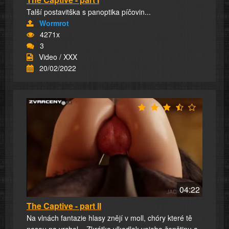
Talší postavitška s panoptika píčovin...
Wormrot
4271x
3
Video / XXX
20/02/2022
04:22
The Captive - part II
Na vlnách fantazie hlasy znějí v moll, chóry které tě