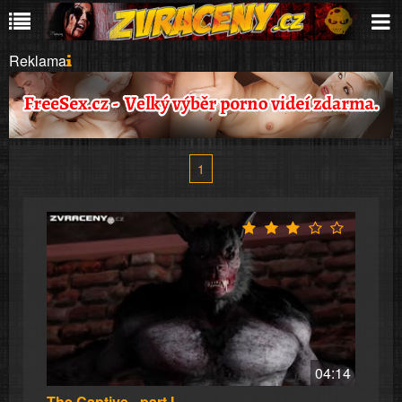
Reklama
1
04:14
The Captive - part I