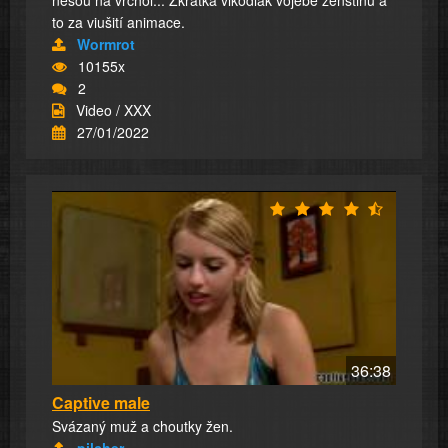
nesou na vrchol... Zkrátka vlkodlak vojebe ženštinu a
to za viušití animace.
Wormrot
10155x
2
Video / XXX
27/01/2022
36:38
Captive male
Svázaný muž a choutky žen.
pilcher