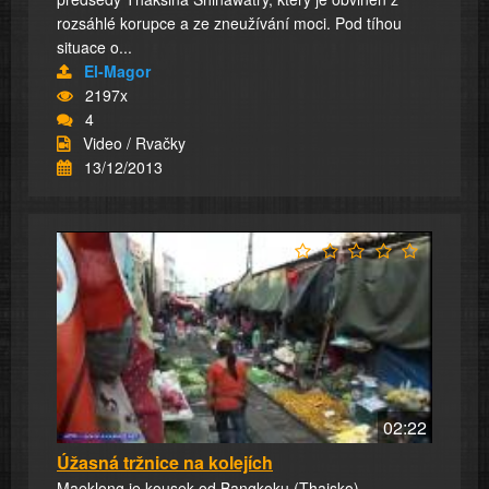
rozsáhlé korupce a ze zneužívání moci. Pod tíhou
situace o...
El-Magor
2197x
4
Video / Rvačky
13/12/2013
02:22
Úžasná tržnice na kolejích
Maeklong je kousek od Bangkoku (Thajsko)...