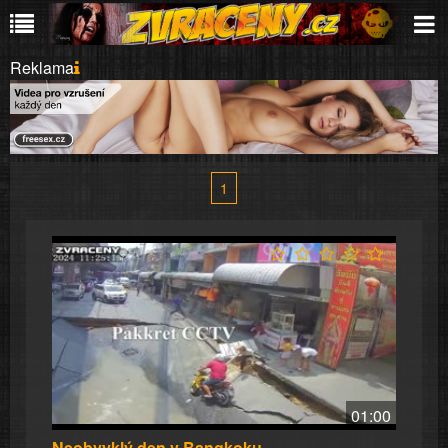
Reklama
1
01:00
Neobvyklý den v Bangkoku