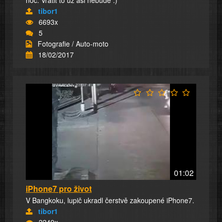
noc. Vrátit to už asi nebude :)
tibor1
6693x
5
Fotografie / Auto-moto
18/02/2017
01:02
iPhone7 pro život
V Bangkoku, lupič ukradl čerstvě zakoupené iPhone7.
tibor1
2249x