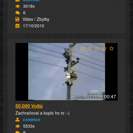
3018x
6
Video / Zbytky
17/10/2010
00:47
50.000 Voltů
Zachraňoval a koplo ho to :-(
common
5533x
9