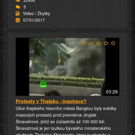
5
Video / Zbytky
07/01/2017
03:26
Protesty v Thajsku - inspirace?
Ulice thajského hlavního města Bangkou byly svědky
masových protestů proti premiérce Jinglak
Šinavatrové, jichž se zúčastnilo až 100 000 lidí.
Šinavatrová je jen loutkou bývalého ministerského
předsedy Thaksina Shinawatry, který je obviněn z