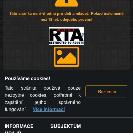
Táto stránka není vhodná pro děti a mládež. Pokud máte méně
než 18 let, odejděte, prosím!
Provozovatel stránky si vyhrazuje právo odstranit fotografie,
Používáme cookies!
videa a komentáře. Osoba, které se toto opatření provozovatele
stránky týče, ani osoba, která umístila fotografii nebo video na
Tato stránka používá pouze
stránku, nemůže z důvodu odstranění fotografie, videa nebo
nezbytné cookies, potřebné k
komentáře pro výše uvedenou okolnost uplatnit vůči
zajištění jejího správného
provozovateli stránky žádný nárok na náhradu škody nebo
fungování.
Více informací
nemajetkové újmy.
INFORMACE SUBJEKTŮM
ZVRÁCENÝ.CZ - Svět není zvrácenej. To jen