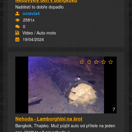
Naštěstí to dobře dopadlo
octavia4
2581x
0
Video / Auto-moto
19/04/2024
7
Nehoda - Lamborghini na šrot
Bangkok, Thajsko. Muž půjčil auto od přítele na jeden