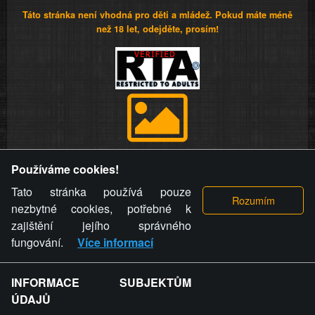
Táto stránka není vhodná pro děti a mládež. Pokud máte méně
než 18 let, odejděte, prosím!
Provozovatel stránky si vyhrazuje právo odstranit fotografie,
Používáme cookies!
videa a komentáře. Osoba, které se toto opatření provozovatele
stránky týče, ani osoba, která umístila fotografii nebo video na
Tato stránka používá pouze
stránku, nemůže z důvodu odstranění fotografie, videa nebo
nezbytné cookies, potřebné k
komentáře pro výše uvedenou okolnost uplatnit vůči
zajištění jejího správného
provozovateli stránky žádný nárok na náhradu škody nebo
fungování.
Více informací
nemajetkové újmy.
INFORMACE SUBJEKTŮM
ZVRÁCENÝ.CZ - Svět není zvrácenej. To jen
ÚDAJŮ
ty lidi...