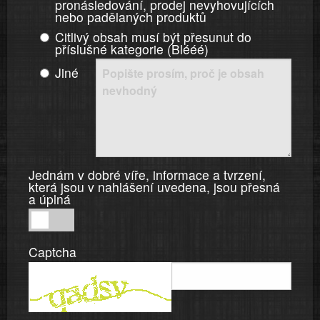
pronásledování, prodej nevyhovujících
nebo padělaných produktů
Citlivý obsah musí být přesunut do
příslušné kategorie (Blééé)
Jiné
Jednám v dobré víře, informace a tvrzení,
která jsou v nahlášení uvedena, jsou přesná
a úplná
Jednám
v
Captcha
dobré
víře,
informace
a