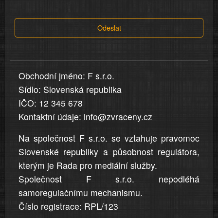
tvrzení,
která
Odeslat
jsou
v
nahlášení
uvedena,
Obchodní jméno: F s.r.o.
jsou
Sídlo: Slovenská republika
přesná
a
IČO: 12 345 678
úplná
Kontaktní údaje: info@zvraceny.cz
Na společnost F s.r.o. se vztahuje pravomoc
Slovenské republiky a působnost regulátora,
kterým je Rada pro mediální služby.
Společnost F s.r.o. nepodléhá
samoregulačnímu mechanismu.
Číslo registrace: RPL/123