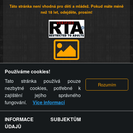
Táto stránka není vhodná pro děti a mládež. Pokud máte méně
než 18 let, odejděte, prosím!
Provozovatel stránky si vyhrazuje právo odstranit fotografie,
Používáme cookies!
videa a komentáře. Osoba, které se toto opatření provozovatele
stránky týče, ani osoba, která umístila fotografii nebo video na
Tato stránka používá pouze
stránku, nemůže z důvodu odstranění fotografie, videa nebo
nezbytné cookies, potřebné k
komentáře pro výše uvedenou okolnost uplatnit vůči
zajištění jejího správného
provozovateli stránky žádný nárok na náhradu škody nebo
fungování.
Více informací
nemajetkové újmy.
INFORMACE SUBJEKTŮM
ZVRÁCENÝ.CZ - Svět není zvrácenej. To jen
ÚDAJŮ
ty lidi...