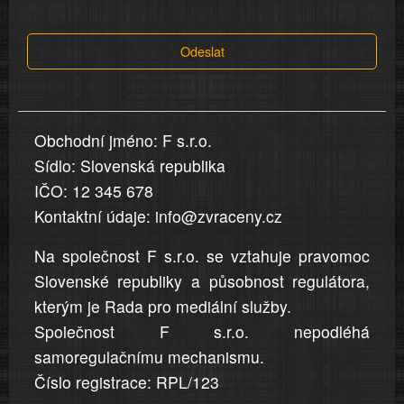
tvrzení,
která
Odeslat
jsou
v
nahlášení
uvedena,
Obchodní jméno: F s.r.o.
jsou
Sídlo: Slovenská republika
přesná
a
IČO: 12 345 678
úplná
Kontaktní údaje: info@zvraceny.cz
Na společnost F s.r.o. se vztahuje pravomoc
Slovenské republiky a působnost regulátora,
kterým je Rada pro mediální služby.
Společnost F s.r.o. nepodléhá
samoregulačnímu mechanismu.
Číslo registrace: RPL/123