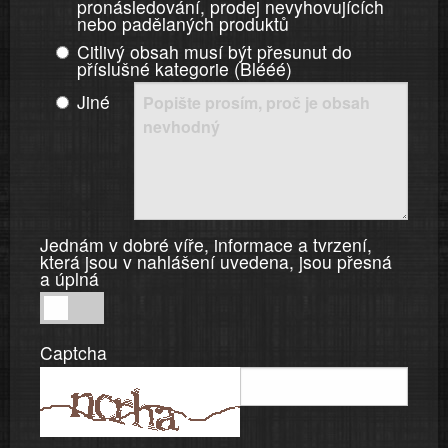
pronásledování, prodej nevyhovujících
nebo padělaných produktů
Citlivý obsah musí být přesunut do
příslušné kategorie (Blééé)
Jiné
Jednám v dobré víře, informace a tvrzení,
která jsou v nahlášení uvedena, jsou přesná
a úplná
Jednám
v
Captcha
dobré
víře,
informace
a