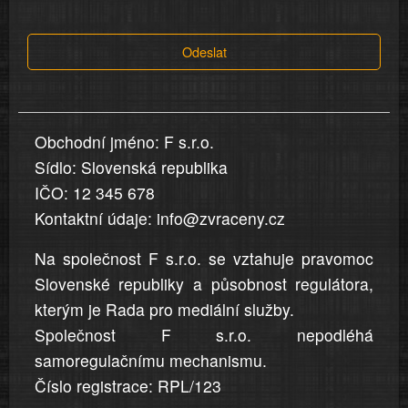
tvrzení,
která
Odeslat
jsou
v
nahlášení
uvedena,
Obchodní jméno: F s.r.o.
jsou
Sídlo: Slovenská republika
přesná
a
IČO: 12 345 678
úplná
Kontaktní údaje: info@zvraceny.cz
Na společnost F s.r.o. se vztahuje pravomoc
Slovenské republiky a působnost regulátora,
kterým je Rada pro mediální služby.
Společnost F s.r.o. nepodléhá
samoregulačnímu mechanismu.
Číslo registrace: RPL/123