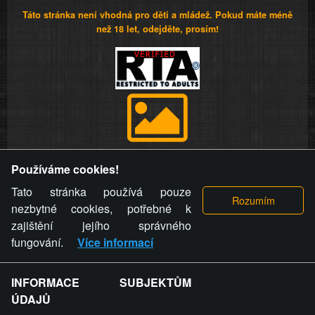
Táto stránka není vhodná pro děti a mládež. Pokud máte méně
než 18 let, odejděte, prosím!
Provozovatel stránky si vyhrazuje právo odstranit fotografie,
Používáme cookies!
videa a komentáře. Osoba, které se toto opatření provozovatele
stránky týče, ani osoba, která umístila fotografii nebo video na
Tato stránka používá pouze
stránku, nemůže z důvodu odstranění fotografie, videa nebo
nezbytné cookies, potřebné k
komentáře pro výše uvedenou okolnost uplatnit vůči
zajištění jejího správného
provozovateli stránky žádný nárok na náhradu škody nebo
fungování.
Více informací
nemajetkové újmy.
INFORMACE SUBJEKTŮM
ZVRÁCENÝ.CZ - Svět není zvrácenej. To jen
ÚDAJŮ
ty lidi...