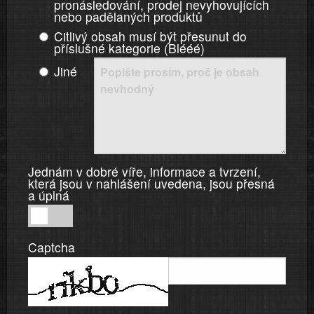
pronásledování, prodej nevyhovujících
nebo padělaných produktů
Citlivý obsah musí být přesunut do
příslušné kategorie (Blééé)
Jiné
Jednám v dobré víře, informace a tvrzení,
která jsou v nahlášení uvedena, jsou přesná
a úplná
Jednám
v
Captcha
dobré
víře,
informace
a