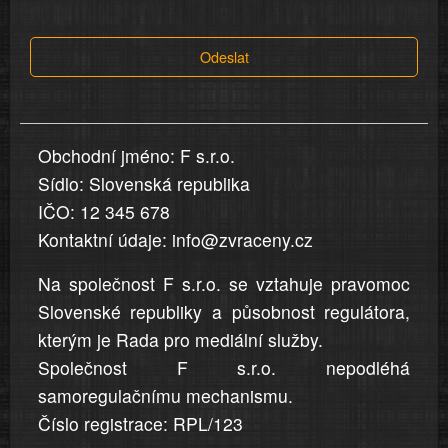
tvrzení,
která
Odeslat
jsou
v
nahlášení
uvedena,
Obchodní jméno: F s.r.o.
jsou
Sídlo: Slovenská republika
přesná
a
IČO: 12 345 678
úplná
Kontaktní údaje: info@zvraceny.cz
Na společnost F s.r.o. se vztahuje pravomoc
Slovenské republiky a působnost regulátora,
kterým je Rada pro mediální služby.
Společnost F s.r.o. nepodléhá
samoregulačnímu mechanismu.
Číslo registrace: RPL/123