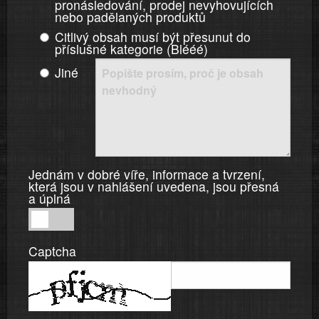
pronásledování, prodej nevyhovujících
nebo padělaných produktů
Citlivý obsah musí být přesunut do
příslušné kategorie (Blééé)
Jiné
Jednám v dobré víře, informace a tvrzení,
která jsou v nahlášení uvedena, jsou přesná
a úplná
Jednám
v
Captcha
dobré
víře,
informace
a