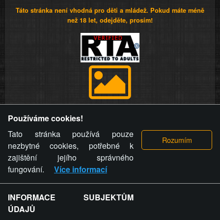
Táto stránka není vhodná pro děti a mládež. Pokud máte méně
než 18 let, odejděte, prosím!
Provozovatel stránky si vyhrazuje právo odstranit fotografie,
Používáme cookies!
videa a komentáře. Osoba, které se toto opatření provozovatele
stránky týče, ani osoba, která umístila fotografii nebo video na
Tato stránka používá pouze
stránku, nemůže z důvodu odstranění fotografie, videa nebo
nezbytné cookies, potřebné k
komentáře pro výše uvedenou okolnost uplatnit vůči
zajištění jejího správného
provozovateli stránky žádný nárok na náhradu škody nebo
fungování.
Více informací
nemajetkové újmy.
INFORMACE SUBJEKTŮM
ZVRÁCENÝ.CZ - Svět není zvrácenej. To jen
ÚDAJŮ
ty lidi...