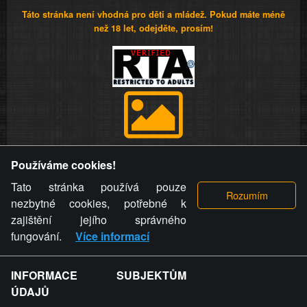
Táto stránka není vhodná pro děti a mládež. Pokud máte méně
než 18 let, odejděte, prosím!
Provozovatel stránky si vyhrazuje právo odstranit fotografie,
Používáme cookies!
videa a komentáře. Osoba, které se toto opatření provozovatele
stránky týče, ani osoba, která umístila fotografii nebo video na
Tato stránka používá pouze
stránku, nemůže z důvodu odstranění fotografie, videa nebo
nezbytné cookies, potřebné k
komentáře pro výše uvedenou okolnost uplatnit vůči
zajištění jejího správného
provozovateli stránky žádný nárok na náhradu škody nebo
fungování.
Více informací
nemajetkové újmy.
INFORMACE SUBJEKTŮM
ZVRÁCENÝ.CZ - Svět není zvrácenej. To jen
ÚDAJŮ
ty lidi...