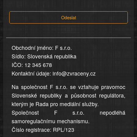
tvrzení,
která
Odeslat
jsou
v
nahlášení
uvedena,
Obchodní jméno: F s.r.o.
jsou
Sídlo: Slovenská republika
přesná
a
IČO: 12 345 678
úplná
Kontaktní údaje: info@zvraceny.cz
Na společnost F s.r.o. se vztahuje pravomoc
Slovenské republiky a působnost regulátora,
kterým je Rada pro mediální služby.
Společnost F s.r.o. nepodléhá
samoregulačnímu mechanismu.
Číslo registrace: RPL/123