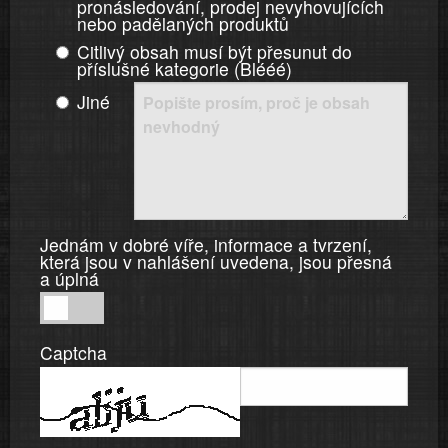
pronásledování, prodej nevyhovujících
nebo padělaných produktů
Citlivý obsah musí být přesunut do
příslušné kategorie (Blééé)
Jiné
Jednám v dobré víře, informace a tvrzení,
která jsou v nahlášení uvedena, jsou přesná
a úplná
Jednám
v
Captcha
dobré
víře,
informace
a