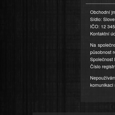
uvedena,
Obchodní jm
jsou
Sídlo: Slov
přesná
a
IČO: 12 34
úplná
Kontaktní ú
Na společno
působnost r
Společnost 
Číslo regis
Nepoužívá
komunikaci 