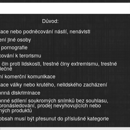
Důvod:
ace nebo podněcování násilí, nenávisti
ní jiné osoby
 pornografie
ování k terorismu
 čin proti lidskosti, trestné činy extremismu, trestné
álečné
ní komerční komunikace
ace války nebo krutého, nelidského zacházení
nná diskriminace
nné sdílení soukromých snímků bez souhlasu,
 pronásledování, prodej nevyhovujících nebo
ných produktů
 obsah musí být přesunut do příslušné kategorie
)