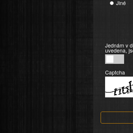
Jiné
Jednám v do
uvedena, js
Jednám
v
Captcha
dobré
víře,
informace
a
tvrzení,
která
jsou
v
nahlášení