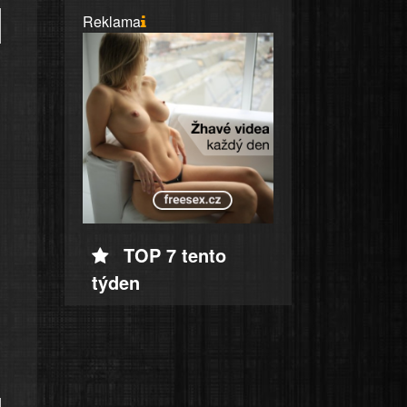
Reklama
TOP 7 tento
týden