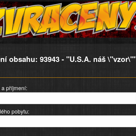
ní obsahu: 93943 - "U.S.A. náš \"vzor\"
a příjmení:
lého pobytu: