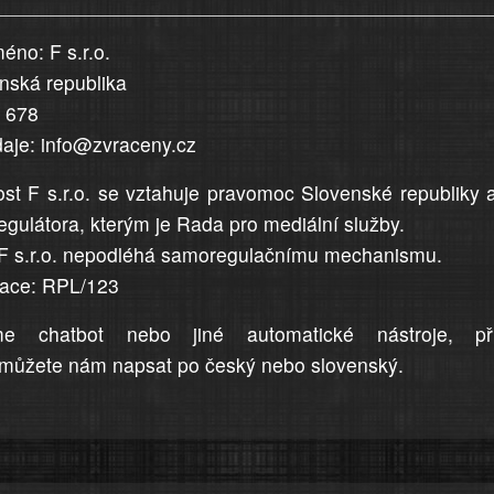
éno: F s.r.o.
enská republika
5 678
daje: info@zvraceny.cz
st F s.r.o. se vztahuje pravomoc Slovenské republiky 
egulátora, kterým je Rada pro mediální služby.
F s.r.o. nepodléhá samoregulačnímu mechanismu.
trace: RPL/123
me chatbot nebo jiné automatické nástroje, př
můžete nám napsat po český nebo slovenský.