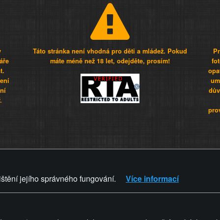
y
Táto stránka není vhodná pro děti a mládež. Pokud
Pr
áře
máte méně než 18 let, odejděte, prosím!
fo
t.
opa
šení
umí
ní
dův
.
pro
Z - Svět není zvrácenej. To jen
ištění jejího správného fungování.
Více informací
ZVRÁCENÝ.CZ
PRAVIDLA A 