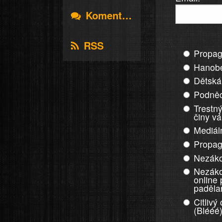
Komentáře
RSS
Propag
Hanobe
Dětská
Podněc
Trestný
činy v
Mediál
Propag
Nezáko
Nezáko
online
paděla
Citlivý
(Blééé