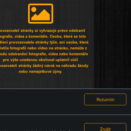
ovozovatel stránky si vyhrazuje právo odstranit
tografie, videa a komentáře. Osoba, které se toto
tření provozovatele stránky týče, ani osoba, která
stila fotografii nebo video na stránku, nemůže z
odu odstranění fotografie, videa nebo komentáře
pro výše uvedenou okolnost uplatnit vůči
vozovateli stránky žádný nárok na náhradu škody
nebo nemajetkové újmy.
 ty lidi...
PODMÍNKY
GDPR
COOKIES