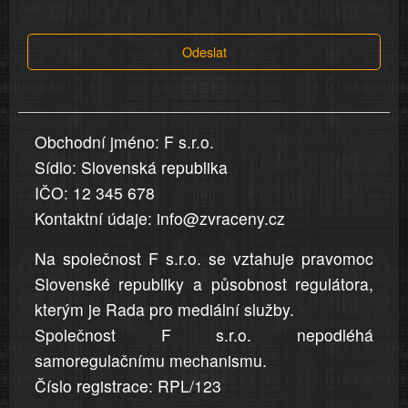
tvrzení,
která
Odeslat
jsou
v
nahlášení
uvedena,
Obchodní jméno: F s.r.o.
jsou
Sídlo: Slovenská republika
přesná
a
IČO: 12 345 678
úplná
Kontaktní údaje: info@zvraceny.cz
Na společnost F s.r.o. se vztahuje pravomoc
Slovenské republiky a působnost regulátora,
kterým je Rada pro mediální služby.
Společnost F s.r.o. nepodléhá
samoregulačnímu mechanismu.
Číslo registrace: RPL/123