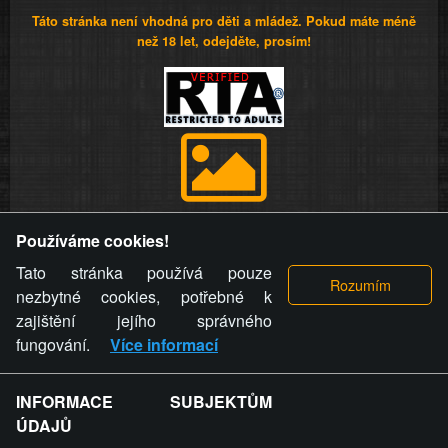
Táto stránka není vhodná pro děti a mládež. Pokud máte méně
než 18 let, odejděte, prosím!
Provozovatel stránky si vyhrazuje právo odstranit fotografie,
Používáme cookies!
videa a komentáře. Osoba, které se toto opatření provozovatele
stránky týče, ani osoba, která umístila fotografii nebo video na
Tato stránka používá pouze
stránku, nemůže z důvodu odstranění fotografie, videa nebo
nezbytné cookies, potřebné k
komentáře pro výše uvedenou okolnost uplatnit vůči
zajištění jejího správného
provozovateli stránky žádný nárok na náhradu škody nebo
fungování.
Více informací
nemajetkové újmy.
INFORMACE SUBJEKTŮM
ZVRÁCENÝ.CZ - Svět není zvrácenej. To jen
ÚDAJŮ
ty lidi...