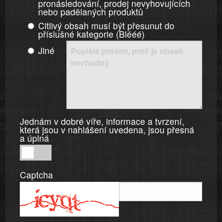
pronásledování, prodej nevyhovujících
nebo padělaných produktů
Citlivý obsah musí být přesunut do
příslušné kategorie (Blééé)
Jiné
Jednám v dobré víře, informace a tvrzení,
která jsou v nahlášení uvedena, jsou přesná
a úplná
Jednám
v
Captcha
dobré
víře,
informace
a